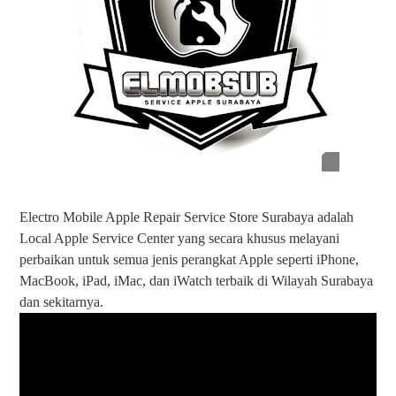
m
o
b
s
u
b.
c
o
m
Electro Mobile Apple Repair Service Store Surabaya adalah
Local Apple Service Center yang secara khusus melayani
perbaikan untuk semua jenis perangkat Apple seperti iPhone,
MacBook, iPad, iMac, dan iWatch terbaik di Wilayah Surabaya
dan sekitarnya.