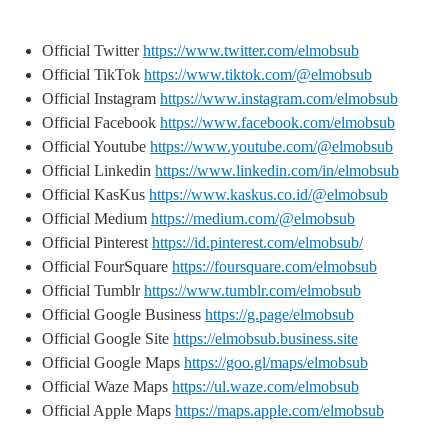
Official Twitter
https://www.twitter.com/elmobsub
Official TikTok
https://www.tiktok.com/@elmobsub
Official Instagram
https://www.instagram.com/elmobsub
Official Facebook
https://www.facebook.com/elmobsub
Official Youtube
https://www.youtube.com/@elmobsub
Official Linkedin
https://www.linkedin.com/in/elmobsub
Official KasKus
https://www.kaskus.co.id/@elmobsub
Official Medium
https://medium.com/@elmobsub
Official Pinterest
https://id.pinterest.com/elmobsub/
Official FourSquare
https://foursquare.com/elmobsub
Official Tumblr
https://www.tumblr.com/elmobsub
Official Google Business
https://g.page/elmobsub
Official Google Site
https://elmobsub.business.site
Official Google Maps
https://goo.gl/maps/elmobsub
Official Waze Maps
https://ul.waze.com/elmobsub
Official Apple Maps
https://maps.apple.com/elmobsub