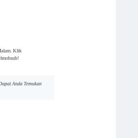
 Malam.
Klik
@elmobsub!
h Dapat Anda Temukan