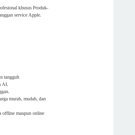
rofesional khusus Produk-
langgan service Apple.
an tangguh
 AI.
ggan.
harga murah, mudah, dan
a offline maupun online