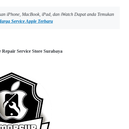
ikan iPhone, MacBook, iPad, dan iWatch Dapat anda Temukan
Harga Service Apple Terbaru
e Repair Service Store Surabaya
w
w
w
.e
l
m
o
b
s
u
b.