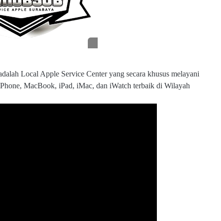
c
o
m
adalah Local Apple Service Center yang secara khusus melayani
 iPhone, MacBook, iPad, iMac, dan iWatch terbaik di Wilayah