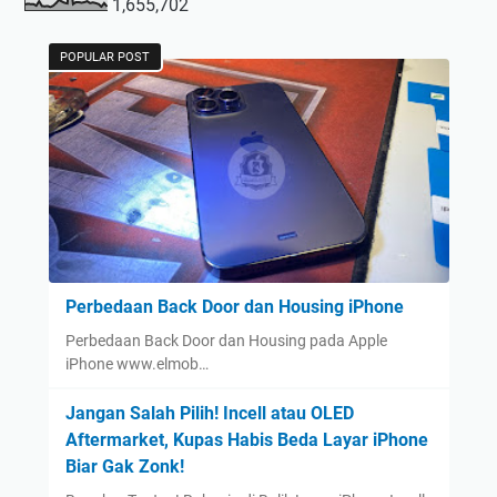
1,655,702
POPULAR POST
Perbedaan Back Door dan Housing iPhone
Perbedaan Back Door dan Housing pada Apple
iPhone www.elmob…
Jangan Salah Pilih! Incell atau OLED
Aftermarket, Kupas Habis Beda Layar iPhone
Biar Gak Zonk!