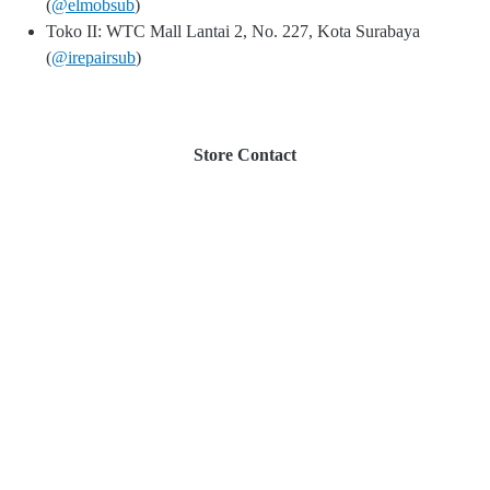
(
@elmobsub
)
Toko II: WTC Mall Lantai 2, No. 227, Kota Surabaya
(
@irepairsub
)
Store Contact