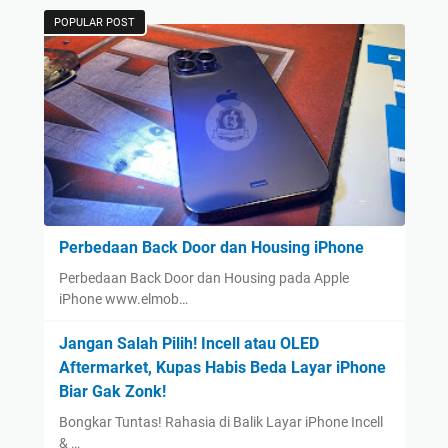
POPULAR POST
Perbedaan Back Door dan Housing iPhone
Perbedaan Back Door dan Housing pada Apple
iPhone www.elmob…
Jangan Salah Pilih! Incell atau OLED
Aftermarket, Kupas Habis Beda Layar iPhone
Biar Gak Zonk!
Bongkar Tuntas! Rahasia di Balik Layar iPhone Incell
& …