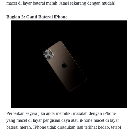
macet di layar baterai merah. Atasi sekarang dengan mudah!
Bagian 3: Ganti Baterai iPhone
Perbaikan segera jika anda memiliki masalah dengan iPhone
yang macet di layar pengisian daya atau iPhone macet di layar
baterai merah. IPhone tidak diragukan lagi terlihat kedap, tetapi