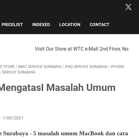
PRICELIST
INDEXED
LOCATION
CONTACT
isit Our Store at WTC e-Mall 2nd Floor, No. 816, Surabaya City
CE STORE
/
IMAC SERVICE SURABAYA
/
IPAD SERVICE SURABAYA
/
IPHONE
 SERVICE SURABAYA
k MengatasI Masalah Umum
7/09/2021
tore Surabaya - 5 masalah umum MacBook dan cara