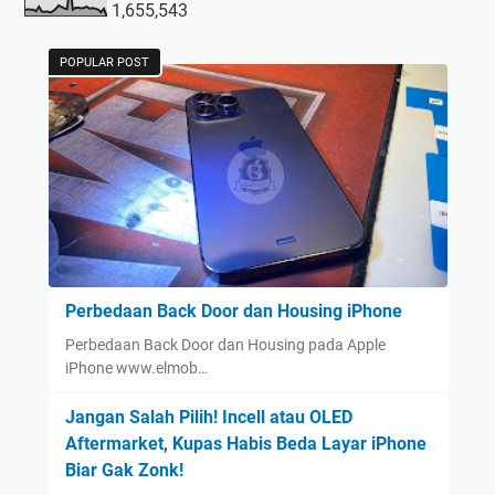
1,655,543
POPULAR POST
Perbedaan Back Door dan Housing iPhone
Perbedaan Back Door dan Housing pada Apple
iPhone www.elmob…
Jangan Salah Pilih! Incell atau OLED
Aftermarket, Kupas Habis Beda Layar iPhone
Biar Gak Zonk!