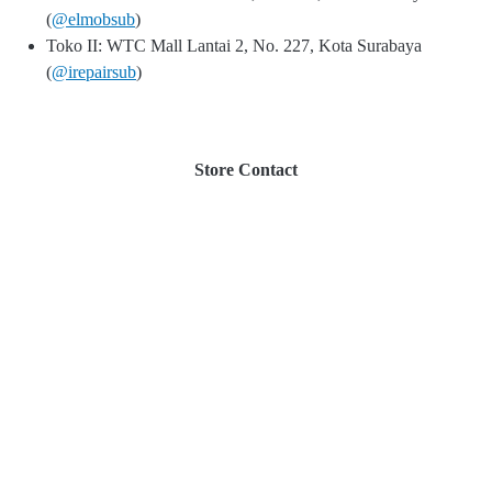
(
@elmobsub
)
Toko II: WTC Mall Lantai 2, No. 227, Kota Surabaya
(
@irepairsub
)
Store Contact