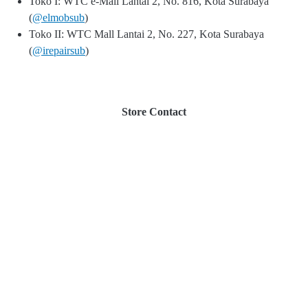
Toko I: WTC e-Mall Lantai 2, No. 816, Kota Surabaya
(
@elmobsub
)
Toko II: WTC Mall Lantai 2, No. 227, Kota Surabaya
(
@irepairsub
)
Store Contact