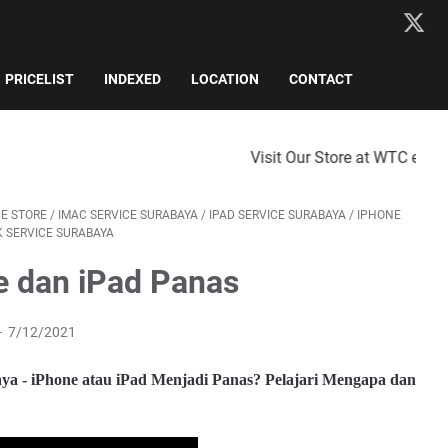
PRICELIST
INDEXED
LOCATION
CONTACT
Visit Our Store at WTC e-Mall 2nd Floor, No
CE STORE
/
IMAC SERVICE SURABAYA
/
IPAD SERVICE SURABAYA
/
IPHONE
 SERVICE SURABAYA
e dan iPad Panas
7/12/2021
aya - iPhone atau iPad Menjadi Panas? Pelajari Mengapa dan