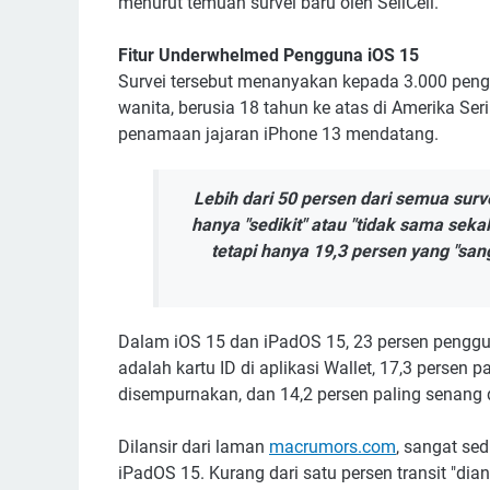
menurut temuan survei baru oleh SellCell.
Fitur Underwhelmed Pengguna iOS 15
Survei tersebut menanyakan kepada 3.000 pengg
wanita, berusia 18 tahun ke atas di Amerika Se
penamaan jajaran iPhone 13 mendatang.
Lebih dari 50 persen dari semua su
hanya "sedikit" atau "tidak sama seka
tetapi hanya 19,3 persen yang "sa
Dalam iOS 15 dan iPadOS 15, 23 persen pengg
adalah kartu ID di aplikasi Wallet, 17,3 persen
disempurnakan, dan 14,2 persen paling senang 
Dilansir dari laman
macrumors.com
, sangat sed
iPadOS 15. Kurang dari satu persen transit "di