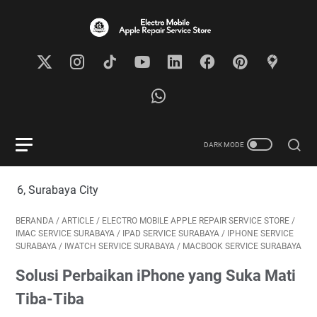
er
vi
ce
S
ur
ab
ay
a |
El
ec
tr
o
M
o
ya City
bi
le
A
BERANDA
/
ARTICLE
/
ELECTRO MOBILE APPLE REPAIR SERVICE STORE
/
p
IMAC SERVICE SURABAYA
/
IPAD SERVICE SURABAYA
/
IPHONE SERVICE
pl
SURABAYA
/
IWATCH SERVICE SURABAYA
/
MACBOOK SERVICE SURABAYA
e
S
Solusi Perbaikan iPhone yang Suka Mati
er
vi
Tiba-Tiba
ce