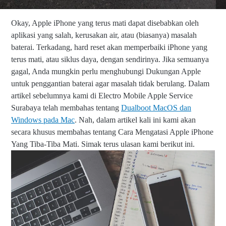
e
S
Okay, Apple iPhone yang terus mati dapat disebabkan oleh
er
aplikasi yang salah, kerusakan air, atau (biasanya) masalah
vi
ce
baterai.
Terkadang, hard reset akan memperbaiki iPhone yang
|
terus mati, atau siklus daya, dengan sendirinya.
Jika semuanya
P
gagal, Anda mungkin perlu menghubungi Dukungan Apple
h
o
untuk penggantian baterai agar masalah tidak berulang. Dalam
ne
artikel sebelumnya kami di Electro Mobile Apple Service
/
Surabaya telah membahas tentang
Dualboot MacOS dan
W
ha
Windows pada Mac
. Nah, dalam artikel kali ini kami akan
ts
secara khusus membahas tentang Cara Mengatasi Apple iPhone
ap
Yang Tiba-Tiba Mati. Simak terus ulasan kami berikut ini.
p
0
8
2
2-
1
6
9
5-
6