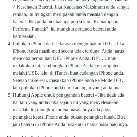
iP
> Kesehatan Baterai. Jika Kapasitas Maksimum anda sangat
h
rendah, itu mungkin merupakan tanda masalah dengan
o
ne
baterai. Jika anda melihat apa pun selain "Kemampuan
S
Performa Puncak", itu mungkin pertanda baterai anda
er
bermasalah.
vi
ce
Pulihkan iPhone dari cadangan menggunakan DFU - Jika
S
iPhone Anda masih mati secara tidak terduga, Anda harus
ur
mencoba pemulihan DFU iPhone Anda. DFU, Untuk
ab
ay
melakukan ini, sambungkan iPhone Anda ke komputer
a |
melalui USB, lalu, di iTunes, buat cadangan iPhone anda.
El
Setelah itu selesai, masukkan iPhone anda ke Mode DFU,
ec
tr
lalu pulihkan iPhone anda dari cadangan yang anda buat.
o
Hubungi Apple untuk penggantian baterai - Jika tidak ada
M
hal lain yang anda coba sejauh ini yang menyelesaikan
o
bi
masalah, itu mungkin karena masalahnya ada pada
le
perangkat keras iPhone anda, bukan perangkat lunak. Bisa
A
jadi baterai di iPhone Anda rusak atau habis masa pakainya.
p
pl
e