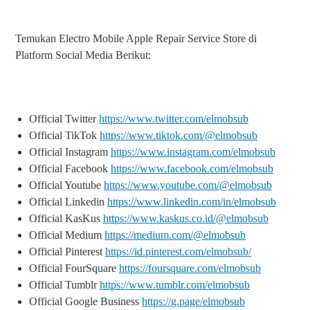
Temukan Electro Mobile Apple Repair Service Store di
Platform Social Media Berikut:
Official Twitter
https://www.twitter.com/elmobsub
Official TikTok
https://www.tiktok.com/@elmobsub
Official Instagram
https://www.instagram.com/elmobsub
Official Facebook
https://www.facebook.com/elmobsub
Official Youtube
https://www.youtube.com/@elmobsub
Official Linkedin
https://www.linkedin.com/in/elmobsub
Official KasKus
https://www.kaskus.co.id/@elmobsub
Official Medium
https://medium.com/@elmobsub
Official Pinterest
https://id.pinterest.com/elmobsub/
Official FourSquare
https://foursquare.com/elmobsub
Official Tumblr
https://www.tumblr.com/elmobsub
Official Google Business
https://g.page/elmobsub