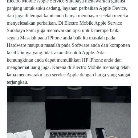
Electro Mobile Apple Service Surabaya menawarkan garansi
S
panjang untuk suku cadang, layanan perbaikan Apple Device,
er
dan juga di tempat kami anda hanya membayar setelah mereka
vi
ce
menyelesaikan perbaikan. Di Electro Mobile Apple Service
|
Surabaya kami juga menawarkan opsi untuk memperbaiki
P
segala Masalah pada iPhone anda baik itu masalah pada
h
o
Hardware maupun masalah pada Software anda dan komponen
ne
kecil lainnya yang tidak akan disentuh Apple. Ada
/
kemungkinan anda dapat memulihkan HP iPhone anda dan
W
ha
menghemat uang juga. Karena di Electro Mobile memang telah
ts
lama menawarakn jasa service Apple dengan harga yang sangat
ap
terjangkau.
p
0
8
2
2-
1
6
9
5-
6
7