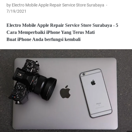
|
by Electro Mobile Apple Repair Service Store Surabaya
P
iP
7/19/2021
h
h
o
o
ne
Electro Mobile Apple Repair Service Store Surabaya - 5
ne
/
S
Cara Memperbaiki iPhone Yang Terus Mati
W
er
ha
Buat iPhone Anda berfungsi kembali
vi
ts
ce
ap
S
p
ur
0
ab
8
ay
2
a |
2-
El
1
ec
6
tr
9
o
5-
M
6
o
7
bi
8
le
9
A
p
pl