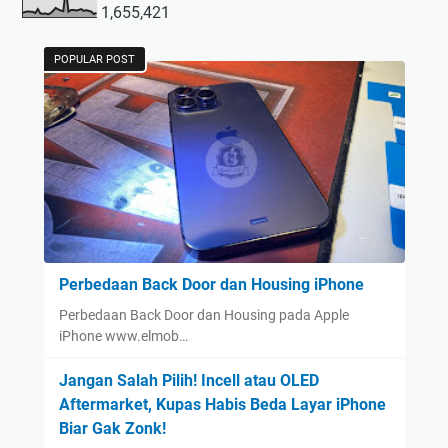
1,655,421
POPULAR POST
Perbedaan Back Door dan Housing iPhone
Perbedaan Back Door dan Housing pada Apple
iPhone www.elmob…
Jangan Salah Pilih! Incell atau OLED
Aftermarket, Kupas Habis Beda Layar iPhone
Biar Gak Zonk!