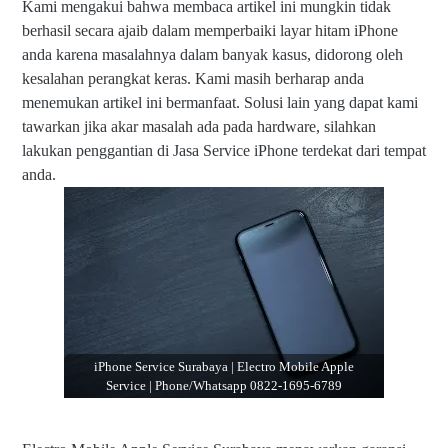
Kami mengakui bahwa membaca artikel ini mungkin tidak
ne
S
berhasil secara ajaib dalam memperbaiki layar hitam iPhone
er
anda karena masalahnya dalam banyak kasus, didorong oleh
vi
kesalahan perangkat keras. Kami masih berharap anda
ce
S
menemukan artikel ini bermanfaat. Solusi lain yang dapat kami
ur
tawarkan jika akar masalah ada pada hardware, silahkan
ab
lakukan penggantian di Jasa Service iPhone terdekat dari tempat
ay
a |
anda.
El
ec
tr
o
M
o
bi
le
A
p
iPhone Service Surabaya | Electro Mobile Apple
pl
Service | Phone/Whatsapp 0822-1695-6789
e
S
er
vi