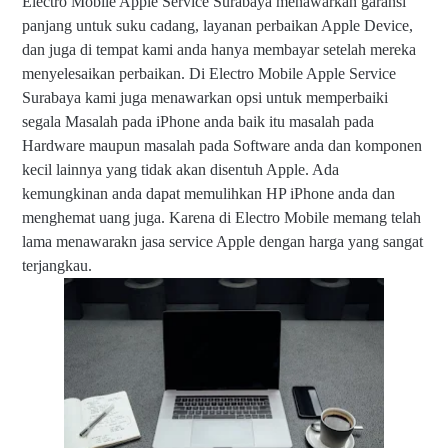
Electro Mobile Apple Service Surabaya menawarkan garansi
ce
panjang untuk suku cadang, layanan perbaikan Apple Device,
|
P
dan juga di tempat kami anda hanya membayar setelah mereka
h
menyelesaikan perbaikan. Di Electro Mobile Apple Service
o
Surabaya kami juga menawarkan opsi untuk memperbaiki
ne
/
segala Masalah pada iPhone anda baik itu masalah pada
W
Hardware maupun masalah pada Software anda dan komponen
ha
kecil lainnya yang tidak akan disentuh Apple. Ada
ts
ap
kemungkinan anda dapat memulihkan HP iPhone anda dan
p
menghemat uang juga. Karena di Electro Mobile memang telah
0
lama menawarakn jasa service Apple dengan harga yang sangat
8
2
terjangkau.
2-
1
6
9
5-
6
7
8
9