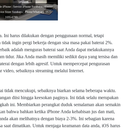
e iPhone | Service iPhone Surabaya | Electro
vice Store Surabaya | Phone/Whatsapp 0822-
1695-6789
. Ini harus dilakukan dengan penggunaan normal, tetapi
 tidak ingin pergi bekerja dengan sisa masa pakai baterai 2%.
erbaik adalah menguras baterai saat Anda dapat melakukannya
 tidur. Jika Anda masih memiliki sedikit daya yang tersisa dan
aterai dengan lebih agresif. Untuk mempercepat pengurasan
r video, sebaiknya streaming melalui Internet.
rai tidak mencukupi, sebaiknya biarkan selama beberapa waktu.
ngan diisi hingga keesokan paginya. Ini tidak selalu merupakan
 langkah ini. Membiarkan perangkat duduk semalaman akan semakin
an bahwa bahkan ketika iPhone Anda kehabisan jus dan mati,
anda akan melihatnya dengan biaya 2-3%. Ini sebagian karena
isa saat dimatikan. Untuk menjaga keamanan data anda, iOS harus