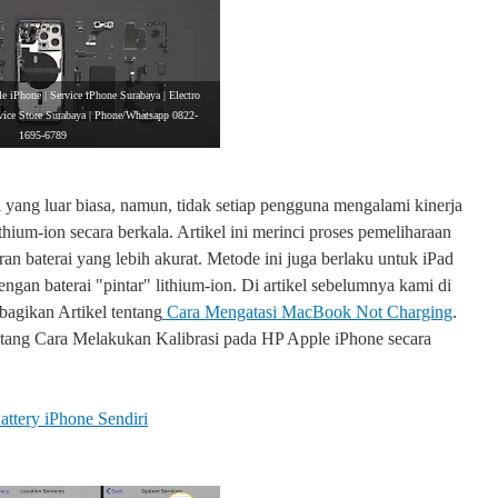
e iPhone | Service iPhone Surabaya | Electro
vice Store Surabaya | Phone/Whatsapp 0822-
1695-6789
yang luar biasa, namun, tidak setiap pengguna mengalami kinerja
thium-ion secara berkala. Artikel ini merinci proses pemeliharaan
n baterai yang lebih akurat. Metode ini juga berlaku untuk iPad
engan baterai "pintar" lithium-ion. Di artikel sebelumnya kami di
bagikan Artikel tentang
Cara Mengatasi MacBook Not Charging
.
tentang Cara Melakukan Kalibrasi pada HP Apple iPhone secara
ttery iPhone Sendiri