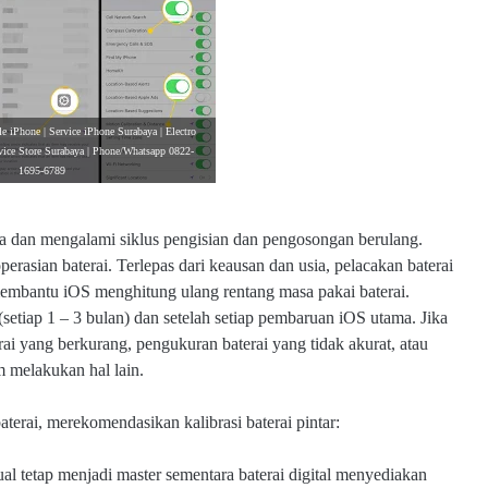
e iPhone | Service iPhone Surabaya | Electro
vice Store Surabaya | Phone/Whatsapp 0822-
1695-6789
ia dan mengalami siklus pengisian dan pengosongan berulang.
erasian baterai. Terlepas dari keausan dan usia, pelacakan baterai
membantu iOS menghitung ulang rentang masa pakai baterai.
(setiap 1 – 3 bulan) dan setelah setiap pembaruan iOS utama. Jika
i yang berkurang, pengukuran baterai yang tidak akurat, atau
m melakukan hal lain.
baterai, merekomendasikan kalibrasi baterai pintar:
l tetap menjadi master sementara baterai digital menyediakan