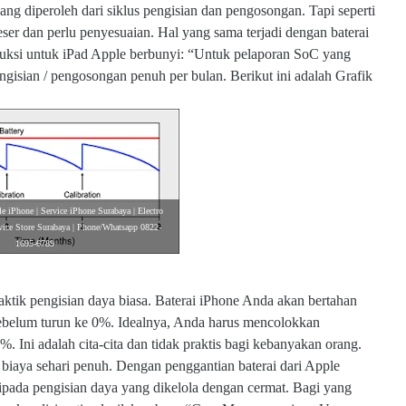
ng diperoleh dari siklus pengisian dan pengosongan. Tapi seperti
ser dan perlu penyesuaian. Hal yang sama terjadi dengan baterai
ruksi untuk iPad Apple berbunyi: “Untuk pelaporan SoC yang
pengisian / pengosongan penuh per bulan. Berikut ini adalah Grafik
e iPhone | Service iPhone Surabaya | Electro
vice Store Surabaya | Phone/Whatsapp 0822-
1695-6789
aktik pengisian daya biasa. Baterai iPhone Anda akan bertahan
 sebelum turun ke 0%. Idealnya, Anda harus mencolokkan
 Ini adalah cita-cita dan tidak praktis bagi kebanyakan orang.
iaya sehari penuh. Dengan penggantian baterai dari Apple
ripada pengisian daya yang dikelola dengan cermat. Bagi yang