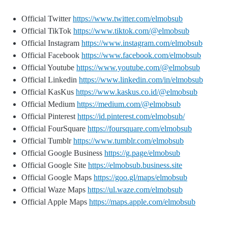
Official Twitter
https://www.twitter.com/elmobsub
Official TikTok
https://www.tiktok.com/@elmobsub
Official Instagram
https://www.instagram.com/elmobsub
Official Facebook
https://www.facebook.com/elmobsub
Official Youtube
https://www.youtube.com/@elmobsub
Official Linkedin
https://www.linkedin.com/in/elmobsub
Official KasKus
https://www.kaskus.co.id/@elmobsub
Official Medium
https://medium.com/@elmobsub
Official Pinterest
https://id.pinterest.com/elmobsub/
Official FourSquare
https://foursquare.com/elmobsub
Official Tumblr
https://www.tumblr.com/elmobsub
Official Google Business
https://g.page/elmobsub
Official Google Site
https://elmobsub.business.site
Official Google Maps
https://goo.gl/maps/elmobsub
Official Waze Maps
https://ul.waze.com/elmobsub
Official Apple Maps
https://maps.apple.com/elmobsub