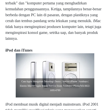
terbaik" dan "komputer pertama yang menghadirkan
kemudahan penggunaannya. Ketiga, tampilannya benar-benar
berbeda dengan PC lain di pasaran, dengan plastiknya yang
cerah dan tembus pandang serta lekukan yang menukik. iMac
tidak hanya menginspirasi produsen komputer lain, tetapi juga
menginspirasi konsol game, setrika uap, dan banyak produk
lainnya.
iPod dan iTunes
Cara Apple Mengubah Teknologi Dunia | Service iPhone Surabaya |
Electro Mobile Apple Repair Service Store Surabaya | Phone/WA 0822-
1695-6789
iPod membuat musik digital menjadi mainstream. iPod 2001