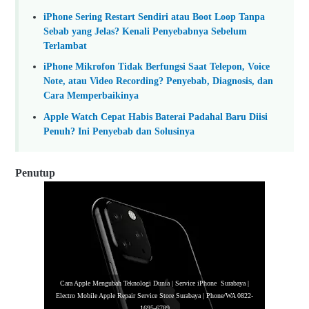
iPhone Sering Restart Sendiri atau Boot Loop Tanpa
Sebab yang Jelas? Kenali Penyebabnya Sebelum
Terlambat
iPhone Mikrofon Tidak Berfungsi Saat Telepon, Voice
Note, atau Video Recording? Penyebab, Diagnosis, dan
Cara Memperbaikinya
Apple Watch Cepat Habis Baterai Padahal Baru Diisi
Penuh? Ini Penyebab dan Solusinya
Penutup
Cara Apple Mengubah Teknologi Dunia | Service iPhone Surabaya |
Electro Mobile Apple Repair Service Store Surabaya | Phone/WA 0822-
1695-6789