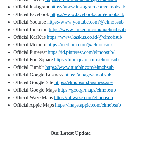
Official Instagram
https://www.instagram.com/elmobsub
Official Facebook
https://www.facebook.com/elmobsub
Official Youtube
https://www.youtube.com/@elmobsub
Official Linkedin
https://www.linkedin.com/in/elmobsub
Official KasKus
https://www.kaskus.co.id/@elmobsub
Official Medium
https://medium.com/@elmobsub
Official Pinterest
https://id.pinterest.com/elmobsub/
Official FourSquare
https://foursquare.com/elmobsub
Official Tumblr
https://www.tumblr.com/elmobsub
Official Google Business
https://g.page/elmobsub
Official Google Site
https://elmobsub.business.site
Official Google Maps
https://goo.gl/maps/elmobsub
Official Waze Maps
https://ul.waze.com/elmobsub
Official Apple Maps
https://maps.apple.com/elmobsub
Our Latest Update