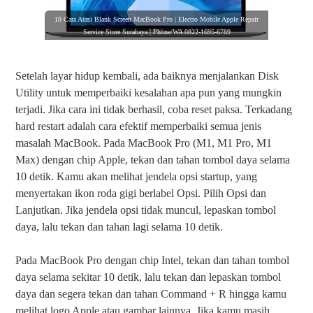
10 Cara Atasi Blank Screen MacBook Pro | Electro Mobile Apple Repair
Service Store Surabaya | Phone/WA 0822-1695-6789
Setelah layar hidup kembali, ada baiknya menjalankan Disk
Utility untuk memperbaiki kesalahan apa pun yang mungkin
terjadi. Jika cara ini tidak berhasil, coba reset paksa. Terkadang
hard restart adalah cara efektif memperbaiki semua jenis
masalah MacBook. Pada MacBook Pro (M1, M1 Pro, M1
Max) dengan chip Apple, tekan dan tahan tombol daya selama
10 detik. Kamu akan melihat jendela opsi startup, yang
menyertakan ikon roda gigi berlabel Opsi. Pilih Opsi dan
Lanjutkan. Jika jendela opsi tidak muncul, lepaskan tombol
daya, lalu tekan dan tahan lagi selama 10 detik.
Pada MacBook Pro dengan chip Intel, tekan dan tahan tombol
daya selama sekitar 10 detik, lalu tekan dan lepaskan tombol
daya dan segera tekan dan tahan Command + R hingga kamu
melihat logo Apple atau gambar lainnya. Jika kamu masih