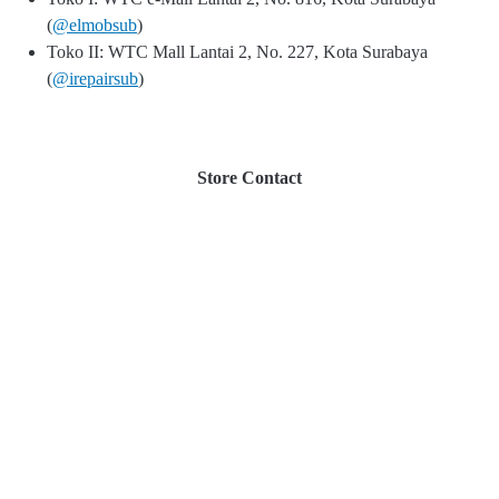
(
@elmobsub
)
Toko II: WTC Mall Lantai 2, No. 227, Kota Surabaya
(
@irepairsub
)
Store Contact