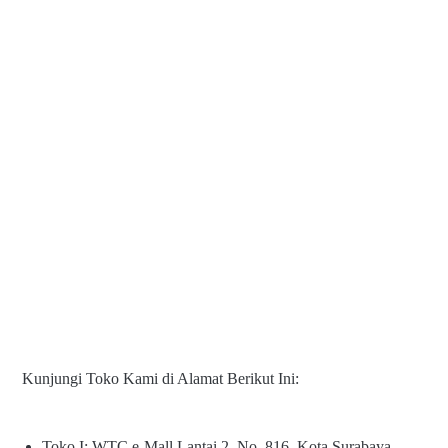
Kunjungi Toko Kami di Alamat Berikut Ini:
Toko I: WTC e-Mall Lantai 2, No. 816, Kota Surabaya