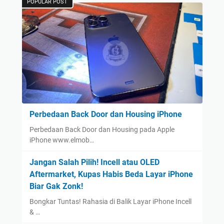
POPULAR POST
Perbedaan Back Door dan Housing iPhone
Perbedaan Back Door dan Housing pada Apple
iPhone www.elmob…
Jangan Salah Pilih! Incell atau OLED
Aftermarket, Kupas Habis Beda Layar iPhone
Biar Gak Zonk!
Bongkar Tuntas! Rahasia di Balik Layar iPhone Incell
& …