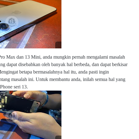
u
b.
c
o
m
w
, Pro Max dan 13 Mini, anda mungkin pernah mengalami masalah
w
ang dapat disebabkan oleh banyak hal berbeda, dan dapat berkisar
w
ngingat betapa bermasalahnya hal itu, anda pasti ingin
.e
l
ntang masalah ini. Untuk membantu anda, inilah semua hal yang
m
iPhone seri 13.
o
b
s
u
b.
c
o
m