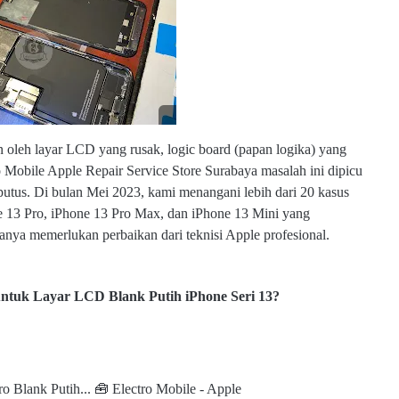
s
u
b.
c
o
m
an oleh layar LCD yang rusak, logic board (papan logika) yang
ro Mobile Apple Repair Service Store Surabaya masalah ini dipicu
terputus. Di bulan Mei 2023, kami menangani lebih dari 20 kasus
e 13 Pro, iPhone 13 Pro Max, dan iPhone 13 Mini yang
nya memerlukan perbaikan dari teknisi Apple profesional.
untuk Layar LCD Blank Putih iPhone Seri 13?
 Blank Putih... 🧰 Electro Mobile - Apple