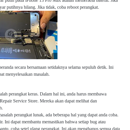
ar putih pada iPhone 13 Pro Max adalah memeriksa baterai. Jika
m
ayar putihnya hilang. Jika tidak, coba reboot perangkat.
o
b
s
u
b.
c
o
m
eranda secara bersamaan setidaknya selama sepuluh detik. Ini
pat menyelesaikan masalah.
masalah perangkat keras. Dalam hal ini, anda harus membawa
 Repair Service Store. Mereka akan dapat melihat dan
h.
asalah perangkat lunak, ada beberapa hal yang dapat anda coba.
ir. Ini dapat membantu memastikan bahwa setiap bug atau
bantu, coba setel ulang perangkat. Ini akan menghapus semua data