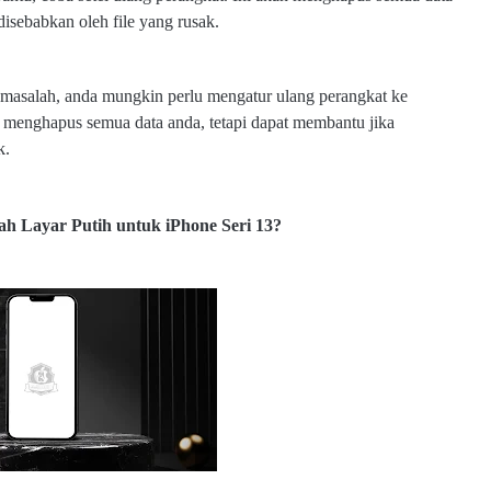
isebabkan oleh file yang rusak.
i masalah, anda mungkin perlu mengatur ulang perangkat ke
kan menghapus semua data anda, tetapi dapat membantu jika
k.
w
w
w
.e
h Layar Putih untuk iPhone Seri 13?
l
m
o
b
s
u
b.
c
o
m
w
w