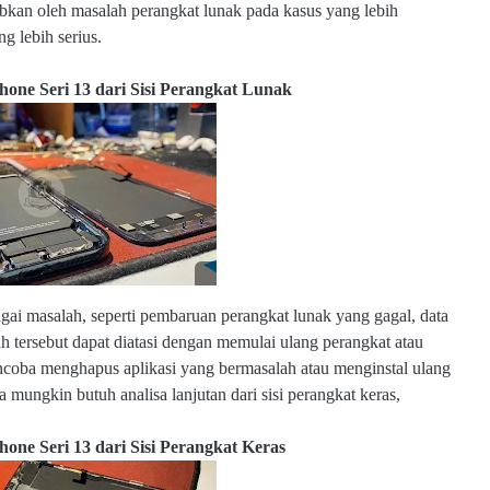
abkan oleh masalah perangkat lunak pada kasus yang lebih
w
g lebih serius.
.e
l
m
hone Seri 13 dari Sisi Perangkat Lunak
o
b
s
u
b.
c
o
m
gai masalah, seperti pembaruan perangkat lunak yang gagal, data
w
ah tersebut dapat diatasi dengan memulai ulang perangkat atau
w
encoba menghapus aplikasi yang bermasalah atau menginstal ulang
w
a mungkin butuh analisa lanjutan dari sisi perangkat keras,
.e
l
m
one Seri 13 dari Sisi Perangkat Keras
o
b