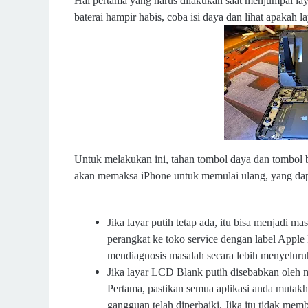
Hal pertama yang harus dilakukan saat menjumpai lay
baterai hampir habis, coba isi daya dan lihat apakah l
Untuk melakukan ini, tahan tombol daya dan tombol b
akan memaksa iPhone untuk memulai ulang, yang da
Jika layar putih tetap ada, itu bisa menjadi 
perangkat ke toko service dengan label Apple
mendiagnosis masalah secara lebih menyeluru
Jika layar LCD Blank putih disebabkan oleh m
Pertama, pastikan semua aplikasi anda mutakh
gangguan telah diperbaiki. Jika itu tidak mem