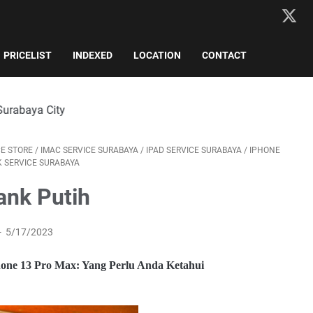
PRICELIST
INDEXED
LOCATION
CONTACT
CE STORE
/
IMAC SERVICE SURABAYA
/
IPAD SERVICE SURABAYA
/
IPHONE
 SERVICE SURABAYA
ank Putih
w
w
5/17/2023
w
.e
l
hone 13 Pro Max: Yang Perlu Anda Ketahui
m
o
b
s