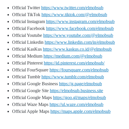
Official Twitter
https://www.twitter.com/elmobsub
Official TikTok
https://www.tiktok.com/@elmobsub
Official Instagram
https://www.instagram.com/elmobsub
Official Facebook
https://www.facebook.com/elmobsub
Official Youtube
https://www.youtube.com/@elmobsub
Official Linkedin
https://www.linkedin.com/in/elmobsub
Official KasKus
https://www.kaskus.co.id/@elmobsub
Official Medium
https://medium.com/@elmobsub
Official Pinterest
https://id.pinterest.com/elmobsub/
Official FourSquare
https://foursquare.com/elmobsub
Official Tumblr
https://www.tumblr.com/elmobsub
Official Google Business
https://g.page/elmobsub
Official Google Site
https://elmobsub.business.site
Official Google Maps
https://goo.gl/maps/elmobsub
Official Waze Maps
https://ul.waze.com/elmobsub
Official Apple Maps
https://maps.apple.com/elmobsub