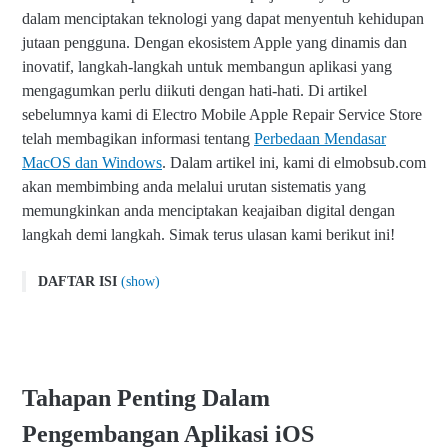
dalam menciptakan teknologi yang dapat menyentuh kehidupan
jutaan pengguna. Dengan ekosistem Apple yang dinamis dan
inovatif, langkah-langkah untuk membangun aplikasi yang
mengagumkan perlu diikuti dengan hati-hati. Di artikel
sebelumnya kami di Electro Mobile Apple Repair Service Store
telah membagikan informasi tentang
Perbedaan Mendasar
MacOS dan Windows
. Dalam artikel ini, kami di elmobsub.com
akan membimbing anda melalui urutan sistematis yang
memungkinkan anda menciptakan keajaiban digital dengan
langkah demi langkah. Simak terus ulasan kami berikut ini!
DAFTAR ISI
(show)
iOS App Development - Langkah-demi-Langkah Membuat
Aplikasi iOS yang Mengagumkan
Tahapan Penting Dalam Pengembangan Aplikasi iOS
1. Konsep dan Rencana
Tahapan Penting Dalam
2. Desain Antar Muka Pengguna (UI/UX)
Pengembangan Aplikasi iOS
3. Pengembangan Prototipe