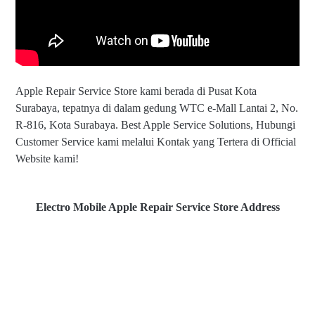
Apple Repair Service Store kami berada di Pusat Kota
Surabaya, tepatnya di dalam gedung WTC e-Mall Lantai 2, No.
R-816, Kota Surabaya. Best Apple Service Solutions, Hubungi
Customer Service kami melalui Kontak yang Tertera di Official
Website kami!
Electro Mobile Apple Repair Service Store Address