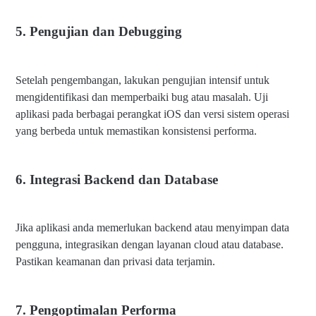
5. Pengujian dan Debugging
Setelah pengembangan, lakukan pengujian intensif untuk
mengidentifikasi dan memperbaiki bug atau masalah. Uji
aplikasi pada berbagai perangkat iOS dan versi sistem operasi
yang berbeda untuk memastikan konsistensi performa.
6. Integrasi Backend dan Database
Jika aplikasi anda memerlukan backend atau menyimpan data
pengguna, integrasikan dengan layanan cloud atau database.
Pastikan keamanan dan privasi data terjamin.
7. Pengoptimalan Performa