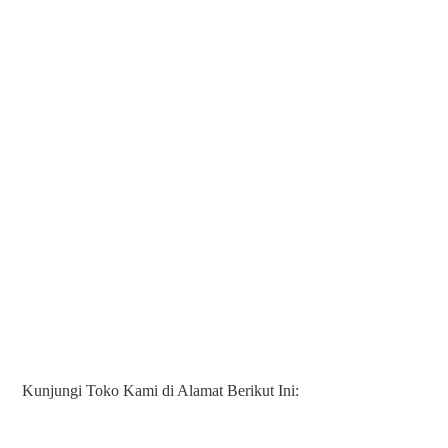
Kunjungi Toko Kami di Alamat Berikut Ini: