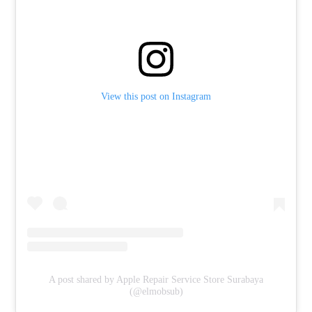
View this post on Instagram
A post shared by Apple Repair Service Store Surabaya
(@elmobsub)