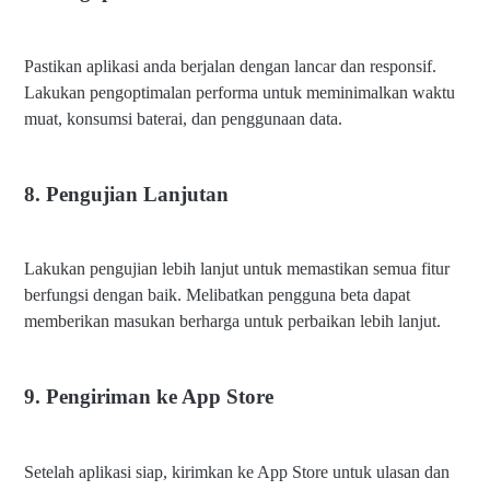
Pastikan aplikasi anda berjalan dengan lancar dan responsif.
Lakukan pengoptimalan performa untuk meminimalkan waktu
muat, konsumsi baterai, dan penggunaan data.
8. Pengujian Lanjutan
Lakukan pengujian lebih lanjut untuk memastikan semua fitur
berfungsi dengan baik. Melibatkan pengguna beta dapat
memberikan masukan berharga untuk perbaikan lebih lanjut.
9. Pengiriman ke App Store
Setelah aplikasi siap, kirimkan ke App Store untuk ulasan dan