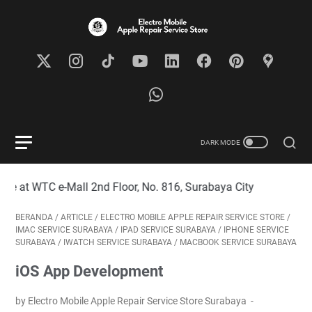
Mall 2nd Floor, No. 816, Surabaya City
BERANDA
/
ARTICLE
/
ELECTRO MOBILE APPLE REPAIR SERVICE STORE
/
IMAC SERVICE SURABAYA
/
IPAD SERVICE SURABAYA
/
IPHONE SERVICE
SURABAYA
/
IWATCH SERVICE SURABAYA
/
MACBOOK SERVICE SURABAYA
iOS App Development
by Electro Mobile Apple Repair Service Store Surabaya