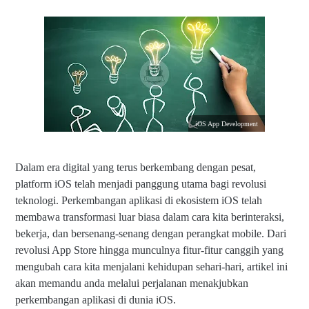
4. Pemrograman dan Pengembangan
5. Pengujian dan Debugging
6. Integrasi Backend dan Database
7. Pengoptimalan Performa
8. Pengujian Lanjutan
9. Pengiriman ke App Store
iOS App Development
10. Peluncuran dan Pemasaran
11. Pemeliharaan dan Pembaruan
Dalam era digital yang terus berkembang dengan pesat,
Apakah Semua Aplikasi di App Store iOS Kompatible dan Ada di
platform iOS telah menjadi panggung utama bagi revolusi
iPadOS dan MacOS?
teknologi. Perkembangan aplikasi di ekosistem iOS telah
1. iOS
membawa transformasi luar biasa dalam cara kita berinteraksi,
bekerja, dan bersenang-senang dengan perangkat mobile. Dari
2. iPadOS
revolusi App Store hingga munculnya fitur-fitur canggih yang
3. macOS
mengubah cara kita menjalani kehidupan sehari-hari, artikel ini
Faktor yang Mempengaruhi Ketersediaan Aplikasi
akan memandu anda melalui perjalanan menakjubkan
Tingkat Kompleksitas
perkembangan aplikasi di dunia iOS.