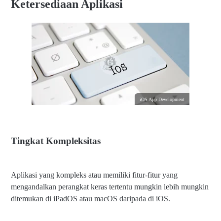
Ketersediaan Aplikasi
iOS App Development
Tingkat Kompleksitas
Aplikasi yang kompleks atau memiliki fitur-fitur yang
mengandalkan perangkat keras tertentu mungkin lebih mungkin
ditemukan di iPadOS atau macOS daripada di iOS.