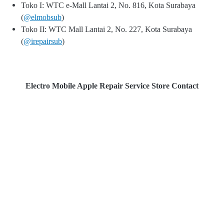
Toko I: WTC e-Mall Lantai 2, No. 816, Kota Surabaya
(
@elmobsub
)
Toko II: WTC Mall Lantai 2, No. 227, Kota Surabaya
(
@irepairsub
)
Electro Mobile Apple Repair Service Store Contact