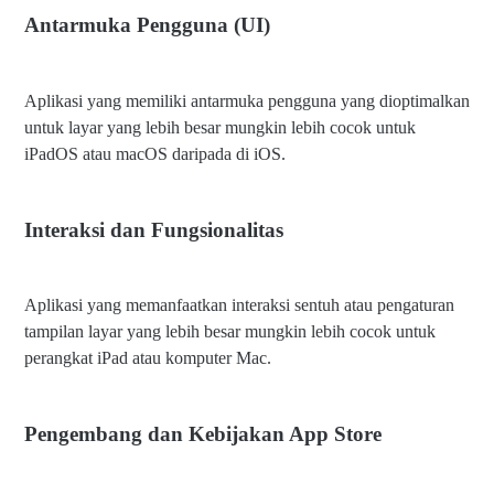
Antarmuka Pengguna (UI)
Aplikasi yang memiliki antarmuka pengguna yang dioptimalkan
untuk layar yang lebih besar mungkin lebih cocok untuk
iPadOS atau macOS daripada di iOS.
Interaksi dan Fungsionalitas
Aplikasi yang memanfaatkan interaksi sentuh atau pengaturan
tampilan layar yang lebih besar mungkin lebih cocok untuk
perangkat iPad atau komputer Mac.
Pengembang dan Kebijakan App Store