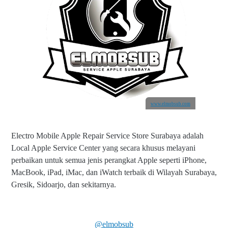
www.elmobsub.com
Electro Mobile Apple Repair Service Store Surabaya adalah
Local Apple Service Center yang secara khusus melayani
perbaikan untuk semua jenis perangkat Apple seperti iPhone,
MacBook, iPad, iMac, dan iWatch terbaik di Wilayah Surabaya,
Gresik, Sidoarjo, dan sekitarnya.
@elmobsub