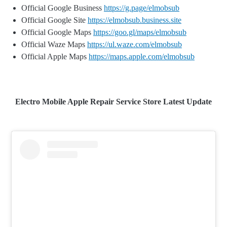
Official Google Business
https://g.page/elmobsub
Official Google Site
https://elmobsub.business.site
Official Google Maps
https://goo.gl/maps/elmobsub
Official Waze Maps
https://ul.waze.com/elmobsub
Official Apple Maps
https://maps.apple.com/elmobsub
Electro Mobile Apple Repair Service Store Latest Update