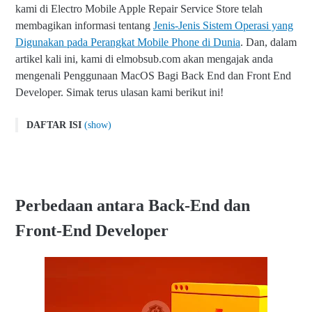
kami di Electro Mobile Apple Repair Service Store telah
membagikan informasi tentang
Jenis-Jenis Sistem Operasi yang
Digunakan pada Perangkat Mobile Phone di Dunia
. Dan, dalam
artikel kali ini, kami di elmobsub.com akan mengajak anda
mengenali Penggunaan MacOS Bagi Back End dan Front End
Developer. Simak terus ulasan kami berikut ini!
DAFTAR ISI
(show)
MacOS Bagi Back End Website dan Front End Website
Developer
Perbedaan antara Back-End dan Front-End Developer
Front-End Developer
Perbedaan antara Back-End dan
Back-End Developer
Front-End Developer
Pilihan Ekosistem Windows atau MacOS bagi Web Developer
Ekosistem Windows
Ekosistem MacOS
Apakah MacOS Cocok untuk Front End Developer?