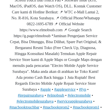
Screen/Touch Bar/Touch Pad • Software Issue (iOS,
MacOS, iPadOS, dan Watch OS), DLL. Kontak Customer
Care kami di Hotline Berikut: 📌 WTC e-Mall Lantai 2,
No. R-816, Kota Surabaya. 📌 Official Phone/Whatsapp
0822-1695-6789 📌 Official Website
https://www.elmobsub.com 📌 Google Search
https://g.page/elmobsub *Jaminan Pengerjaan Service
Cepat, Bisa Ditunggu, Bisa Dilihat, Spare Part Original, &
Bergaransi Resmi Toko (Free Check Up, Diagnosa,
Hingga Konsultasi Masalah) Temukan Apple Repair
Service Store kami di Apple Maps or Google Maps dengan
menulis pada pencarian "Electro Mobile Apple Service
Surabaya". Maka anda akan di arahkan ke Toko Kami!
Ada promo Cash Back hingga 1 Juta Rupiah! Best
Regards Electro Mobile Apple Repair Service Store
Surabaya •
#apple
•
#appleservice
•
#fyp
•
#irepairsurabaya
•
#elmobsub
•
#electromobile
•
#electromobilesurabaya
•
#serviceapplesurabaya
•
#macbooktouchbar
•
#macbookprom2
•
#macbookprom1
•