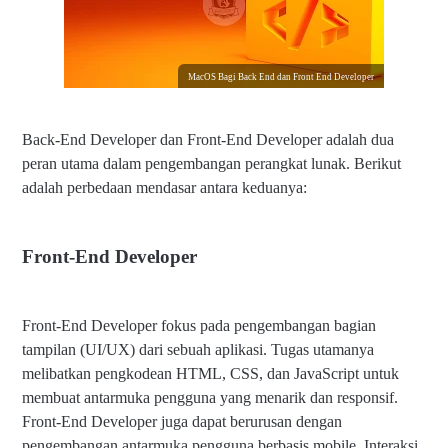
1. Lingkungan Pengembangan yang Optimal
2. Dukungan Terbaik untuk Kreativitas
3. Integrasi yang Mulus
MacOS Bagi Back End dan Front End Developer
4. Lingkungan Unix-Like yang Kuat
5. Pengembangan Aplikasi Mobile
Back-End Developer dan Front-End Developer adalah dua
Apakah MacOS Cocok untuk Back End Developer?
peran utama dalam pengembangan perangkat lunak. Berikut
adalah perbedaan mendasar antara keduanya:
1. Lingkungan Pengembangan yang Kuat dan Stabil
2. Terminal dan Command-Line Tools
3. Kompatibilitas dengan Lingkungan Unix-like
Front-End Developer
4. Lingkungan Pengembangan Terintegrasi
5. Desain dan User Experience
Front-End Developer fokus pada pengembangan bagian
Penutup
tampilan (UI/UX) dari sebuah aplikasi. Tugas utamanya
melibatkan pengkodean HTML, CSS, dan JavaScript untuk
membuat antarmuka pengguna yang menarik dan responsif.
Front-End Developer juga dapat berurusan dengan
pengembangan antarmuka pengguna berbasis mobile. Interaksi