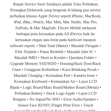
Repair Service Store Surabaya adalah Toko Perbaikan
Perangkat Elektronik yang bergerak di bidang jasa service
perbaikan khusus Apple Device seperti iPhone, MacBook,
iPad, iMac, iWatch, Mac Mini, Mac Studio, Mac Pro,
AirPods, & Mac MagSafe. Electro Mobile melayani
berbagai jenis kerusakan pada All iDevice baik itu
kerusakan ringan atau berat pada hardware maupun
software seperti: • Mati Total (Matot) • Masalah Flexgate •
Efek Terjatuh • Panas Berlebih • Masalah Jalur IC •
Masalah IMEI • Short or Korslet • Question Folder •
Upgrade Memory SSD/HDD • Housing/Back Door/Back
Glass • Gangguan Kelistrikan • Kaca Belakang Pecah •
Masalah Charging • Kerusakan Port • Kamera Issue •
Kerusakan Keyboard • Kemasukan Air • Layar LCD
Blank • Logic Board/Main Board/Mother Board (Mesin) •
Perbaikan Battery • Stuck Logo Apple • Layar LCD
Bergaris • No Signal/No WiFi • Error Audio/Speaker •
Sensor Face ID/NFC/Finger Print Error • Touch