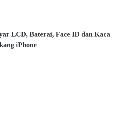
reen iPad Original
yar LCD, Baterai, Face ID dan Kaca
kang iPhone
reen iPad Pro