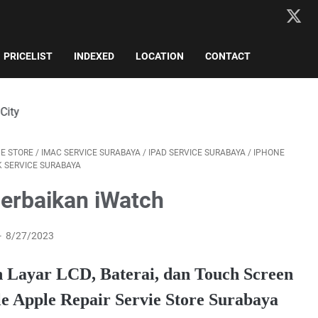
PRICELIST
INDEXED
LOCATION
CONTACT
CE STORE
/
IMAC SERVICE SURABAYA
/
IPAD SERVICE SURABAYA
/
IPHONE
 SERVICE SURABAYA
erbaikan iWatch
8/27/2023
 Layar LCD, Baterai, dan Touch Screen
e Apple Repair Servie Store Surabaya