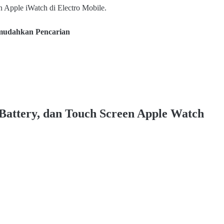
n Apple iWatch di Electro Mobile.
emudahkan Pencarian
 dan Touch Screen Apple iWatch di Electro Mobile Apple Repair Servie
creen Apple Watch
Battery, dan Touch Screen Apple Watch