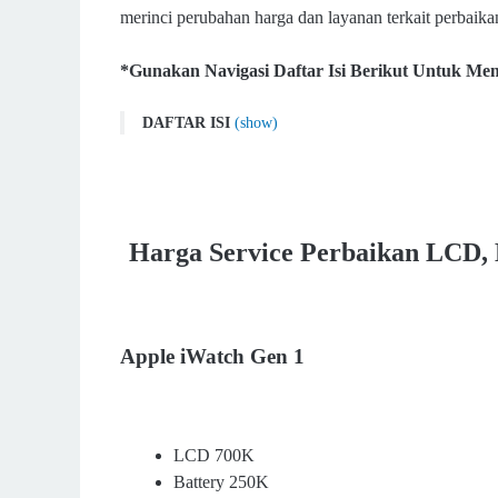
merinci perubahan harga dan layanan terkait perbaika
*Gunakan Navigasi Daftar Isi Berikut Untuk M
DAFTAR ISI
(show)
Update Harga Service Perbaikan Layar LCD, Baterai,
Store Surabaya
Harga Service Perbaikan LCD, Battery, dan Touch S
Apple iWatch Gen 1
Harga Service Perbaikan LCD, 
Apple iWatch Gen 2
Apple iWatch Gen 3
Apple iWatch Gen 4
Apple iWatch Gen 1
Apple iWatch Gen 5
Apple iWatch Gen 6
Apple iWatch Gen 7
LCD 700K
Apple iWatch SE 1
Battery 250K