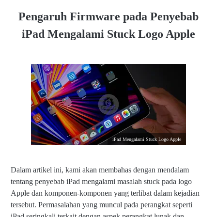
Logo Apple
Pengaruh Firmware pada Penyebab
Analisa Teknis Pada Kasus iPad yang Mengalami Stuck
iPad Mengalami Stuck Logo Apple
pada Logo Apple
Solusi Untuk Mengatasi iPad yang Mengalami Stuck pada
Logo Apple
Kesimpulan
iPad Mengalami Stuck Logo Apple
Dalam artikel ini, kami akan membahas dengan mendalam
tentang penyebab iPad mengalami masalah stuck pada logo
Apple dan komponen-komponen yang terlibat dalam kejadian
tersebut. Permasalahan yang muncul pada perangkat seperti
iPad seringkali terkait dengan aspek perangkat lunak dan