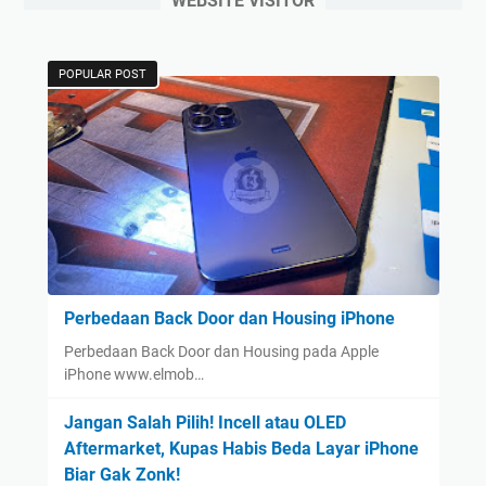
WEBSITE VISITOR
POPULAR POST
Perbedaan Back Door dan Housing iPhone
Perbedaan Back Door dan Housing pada Apple
iPhone www.elmob…
Jangan Salah Pilih! Incell atau OLED
Aftermarket, Kupas Habis Beda Layar iPhone
Biar Gak Zonk!