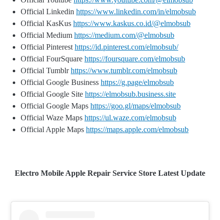
Official Linkedin
https://www.linkedin.com/in/elmobsub
Official KasKus
https://www.kaskus.co.id/@elmobsub
Official Medium
https://medium.com/@elmobsub
Official Pinterest
https://id.pinterest.com/elmobsub/
Official FourSquare
https://foursquare.com/elmobsub
Official Tumblr
https://www.tumblr.com/elmobsub
Official Google Business
https://g.page/elmobsub
Official Google Site
https://elmobsub.business.site
Official Google Maps
https://goo.gl/maps/elmobsub
Official Waze Maps
https://ul.waze.com/elmobsub
Official Apple Maps
https://maps.apple.com/elmobsub
Electro Mobile Apple Repair Service Store Latest Update