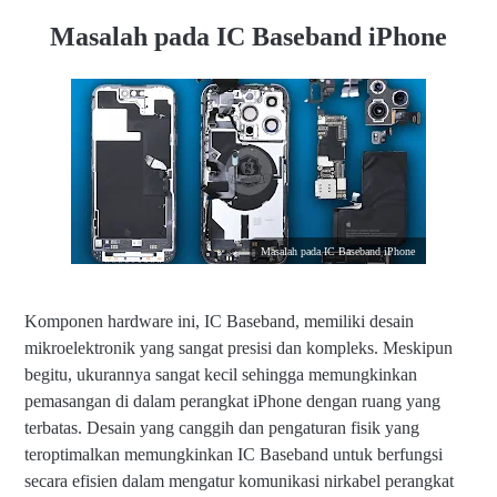
Apa Itu IC Baseband pada iPhone?
Masalah pada IC Baseband iPhone
Apa Fungsi IC Baseband pada iPhone?
Apa Resiko Kerusakan pada IC Baseband iPhone?
Adakah Solusi Perbaikan untuk IC Baseband iPhone?
Penutup
Masalah pada IC Baseband iPhone
Komponen hardware ini, IC Baseband, memiliki desain
mikroelektronik yang sangat presisi dan kompleks. Meskipun
begitu, ukurannya sangat kecil sehingga memungkinkan
pemasangan di dalam perangkat iPhone dengan ruang yang
terbatas. Desain yang canggih dan pengaturan fisik yang
teroptimalkan memungkinkan IC Baseband untuk berfungsi
secara efisien dalam mengatur komunikasi nirkabel perangkat