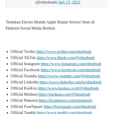
(@elmobsub)
July 13, 2023
Temukan Electro Mobile Apple Repair Service Store di
Platform Social Media Berikut:
Official Twitter
https://www.twitter.com/elmobsub
Official TikTok
https://www.tiktok.com/@elmobsub
Official Instagram
https://www.instagram.com/elmobsub
Official Facebook
https://www.facebook.com/elmobsub
Official Youtube
https://www.youtube.com/@elmobsub
Official Linkedin
https://www.linkedin.com/in/elmobsub
Official KasKus
https://www.kaskus.co.id/@elmobsub
Official Medium
https://medium.com/@elmobsub
Official Pinterest
https://id.pinterest.com/elmobsub/
Official FourSquare
https://foursquare.com/elmobsub
Official Tumblr
https://www.tumblr.com/elmobsub