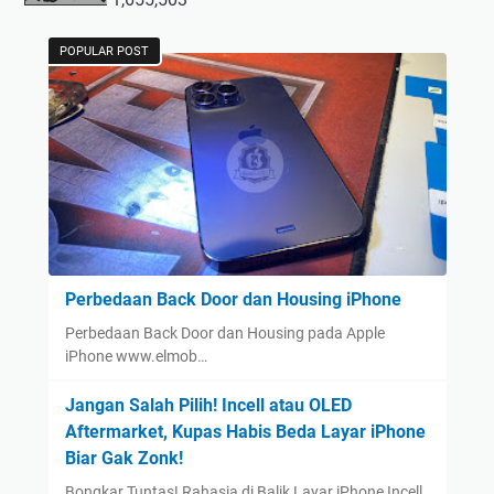
POPULAR POST
Perbedaan Back Door dan Housing iPhone
Perbedaan Back Door dan Housing pada Apple
iPhone www.elmob…
Jangan Salah Pilih! Incell atau OLED
Aftermarket, Kupas Habis Beda Layar iPhone
Biar Gak Zonk!
Bongkar Tuntas! Rahasia di Balik Layar iPhone Incell