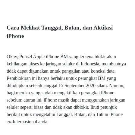
White List IMEI dan Black List IMEI di iPhone Ex Internasional
Cara Melihat Tanggal, Bulan, dan Aktifasi iPhone
Penyebab Pemblokiran IMEI iPhone Ex Internasional
Cara Melihat Tanggal, Bulan, dan Aktifasi
Regulasi tentang Pembelian Ponsel dari Luar Negeri
iPhone
Lama Pemblokiran IMEI Ex Inter Pembelian Setelah Aturan
Blokir Ditetapkan
Tips Untuk Menghindari Pemblokiran IMEI iPhone ex
Okay, Ponsel Apple iPhone BM yang terkena blokir akan
Internasional
kehilangan akses ke jaringan seluler di Indonesia, membuatnya
Penutup
tidak dapat digunakan untuk panggilan atau koneksi data.
Pemblokiran ini hanya berlaku untuk perangkat BM yang
dihidupkan setelah tanggal 15 September 2020 silam. Namun,
bagi mereka yang sudah mengaktifkan perangkat iPhone
sebelum aturan ini, iPhone masih dapat menggunakan jaringan
seluler seperti biasa dan tidak akan diblokir. Ikuti petunjuk
berikut untuk mengetahui Tanggal, Bulan, dan Tahun iPhone
ex-Internasional anda: