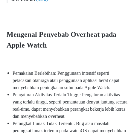
Cara Mengatasi Masalah Overheat pada Apple Watch
Mengenal Penyebab Overheat pada Apple Watch
Bagaimana Cara Mengatasi Masalah Overheat?
Mengenal Penyebab Overheat pada
Adakah Indikasi Kerusakan Hardware Penyebab Apple Watch
Overheat?
Apple Watch
Kesimpulan
Pemakaian Berlebihan: Penggunaan intensif seperti
pelacakan olahraga atau penggunaan aplikasi berat dapat
menyebabkan peningkatan suhu pada Apple Watch.
Pengaturan Aktivitas Terlalu Tinggi: Pengaturan aktivitas
yang terlalu tinggi, seperti pemantauan denyut jantung secara
real-time, dapat menyebabkan perangkat bekerja lebih keras
dan menyebabkan overheat.
Perangkat Lunak Tidak Tertentu: Bug atau masalah
perangkat lunak tertentu pada watchOS dapat menyebabkan