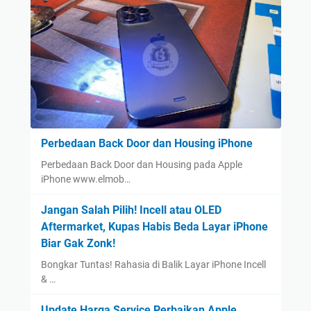
Perbedaan Back Door dan Housing iPhone
Perbedaan Back Door dan Housing pada Apple
iPhone www.elmob…
Jangan Salah Pilih! Incell atau OLED
Aftermarket, Kupas Habis Beda Layar iPhone
Biar Gak Zonk!
Bongkar Tuntas! Rahasia di Balik Layar iPhone Incell
& …
Update Harga Service Perbaikan Apple