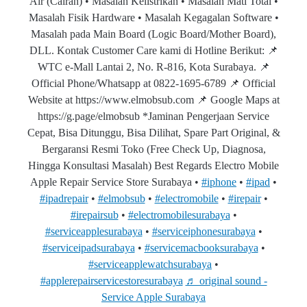
Air (Cairan) • Masalah Kelistrikan • Masalah Mati Total •
Masalah Fisik Hardware • Masalah Kegagalan Software •
Masalah pada Main Board (Logic Board/Mother Board),
DLL. Kontak Customer Care kami di Hotline Berikut: 📌
WTC e-Mall Lantai 2, No. R-816, Kota Surabaya. 📌
Official Phone/Whatsapp at 0822-1695-6789 📌 Official
Website at https://www.elmobsub.com 📌 Google Maps at
https://g.page/elmobsub *Jaminan Pengerjaan Service
Cepat, Bisa Ditunggu, Bisa Dilihat, Spare Part Original, &
Bergaransi Resmi Toko (Free Check Up, Diagnosa,
Hingga Konsultasi Masalah) Best Regards Electro Mobile
Apple Repair Service Store Surabaya •
#iphone
•
#ipad
•
#ipadrepair
•
#elmobsub
•
#electromobile
•
#irepair
•
#irepairsub
•
#electromobilesurabaya
•
#serviceapplesurabaya
•
#serviceiphonesurabaya
•
#serviceipadsurabaya
•
#servicemacbooksurabaya
•
#serviceapplewatchsurabaya
•
#applerepairservicestoresurabaya
♬ original sound -
Service Apple Surabaya