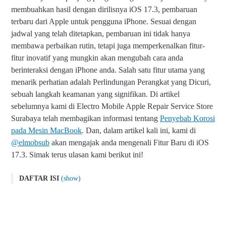
membuahkan hasil dengan dirilisnya iOS 17.3, pembaruan
terbaru dari Apple untuk pengguna iPhone. Sesuai dengan
jadwal yang telah ditetapkan, pembaruan ini tidak hanya
membawa perbaikan rutin, tetapi juga memperkenalkan fitur-
fitur inovatif yang mungkin akan mengubah cara anda
berinteraksi dengan iPhone anda. Salah satu fitur utama yang
menarik perhatian adalah Perlindungan Perangkat yang Dicuri,
sebuah langkah keamanan yang signifikan. Di artikel
sebelumnya kami di Electro Mobile Apple Repair Service Store
Surabaya telah membagikan informasi tentang
Penyebab Korosi
pada Mesin MacBook
. Dan, dalam artikel kali ini, kami di
@elmobsub
akan mengajak anda mengenali Fitur Baru di iOS
17.3. Simak terus ulasan kami berikut ini!
DAFTAR ISI
(show)
iOS 17.3: Apple Menghadirkan Pembaruan iPhone Terbaru
Kompatibilitas iPhone dan Proses Pembaruan iOS 17.3
Proses Unduh dan Instal Pembaruan iOS 17.3