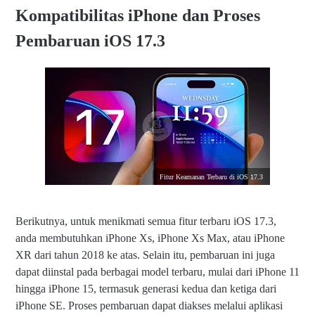
Kompatibilitas iPhone dan Proses
Fitur Terbaru iOS 17.3: Perlindungan Perangkat yang Dicuri
Keamanan yang Ditingkatkan dan Penundaan untuk
Pembaruan iOS 17.3
Perlindungan Tambahan
Konsekuensi Tidak Melakukan Pembaruan iOS pada iPhone
1. Keamanan yang Rentan
2. Kinerja yang Kurang Optimal
3. Ketidakcocokan Aplikasi
4. Kehilangan Akses ke Fitur Baru
5. Potensi Inkompatibilitas Perangkat
Fitur Keamanan Terbaru di iOS 17.3
Penutup
Berikutnya, untuk menikmati semua fitur terbaru iOS 17.3,
anda membutuhkan iPhone Xs, iPhone Xs Max, atau iPhone
XR dari tahun 2018 ke atas. Selain itu, pembaruan ini juga
dapat diinstal pada berbagai model terbaru, mulai dari iPhone 11
hingga iPhone 15, termasuk generasi kedua dan ketiga dari
iPhone SE. Proses pembaruan dapat diakses melalui aplikasi