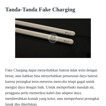
Indikasi Kerusakan
a
Tanda-Tanda Fake Charging
B
Solusi Perbaikan
a
Tips Pencegahan Fake Charging
t
e
Penutup
r
a
i
i
P
a
d
Fake Charging dapat menyebabkan baterai tidak terisi dengan
benar, atau bahkan bisa menyebabkan penurunan daya baterai
karena perangkat terus-menerus mencoba tetapi gagal untuk
mengisi daya dengan baik. Untuk memperbaiki masalah ini,
pengguna perlu memeriksa kabel dan adaptor daya,
membersihkan kontak yang kotor, atau memperbarui perangkat
lunak jika diperlukan.