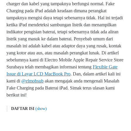
charger dan kabel yang tampaknya berfungsi normal. Fake
Charging pada iPad adalah keadaan dimana perangkat
tampaknya mengisi daya tetapi sebenarnya tidak. Hal ini terjadi
ketika iPad mendeteksi sambungan listrik dan menampilkan
indikator pengisian baterai, tetapi sebenarnya tidak ada aliran
listrik yang masuk ke dalam baterai. Penyebab umum dari
masalah ini adalah kabel atau adaptor daya yang rusak, kontak
yang kotor atau aus, atau masalah perangkat lunak. Di artikel
F
sebelumnya kami di Electro Mobile Apple Repair Service Store
a
Surabaya telah membagikan informasi tentang
Flexible Gate
k
e
Issue di Layar LCD MacBook Pro
. Dan, dalam artikel kali ini
C
kami di
@elmobsub
akan mengajak anda mengenali Masalah
h
Fake Charging pada Baterai iPad. Simak terus ulasan kami
a
r
berikut ini!
g
i
DAFTAR ISI
(show)
n
g
Fake Charging pada Baterai iPad
p
Tanda-Tanda Fake Charging
a
d