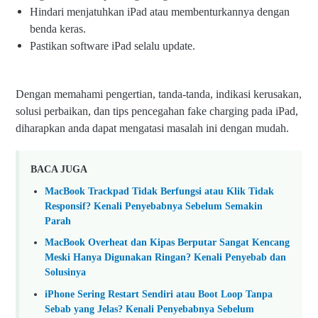
Hindari menjatuhkan iPad atau membenturkannya dengan
benda keras.
Pastikan software iPad selalu update.
Dengan memahami pengertian, tanda-tanda, indikasi kerusakan,
solusi perbaikan, dan tips pencegahan fake charging pada iPad,
diharapkan anda dapat mengatasi masalah ini dengan mudah.
BACA JUGA
MacBook Trackpad Tidak Berfungsi atau Klik Tidak
Responsif? Kenali Penyebabnya Sebelum Semakin
Parah
F
MacBook Overheat dan Kipas Berputar Sangat Kencang
a
k
Meski Hanya Digunakan Ringan? Kenali Penyebab dan
e
Solusinya
C
iPhone Sering Restart Sendiri atau Boot Loop Tanpa
h
a
Sebab yang Jelas? Kenali Penyebabnya Sebelum