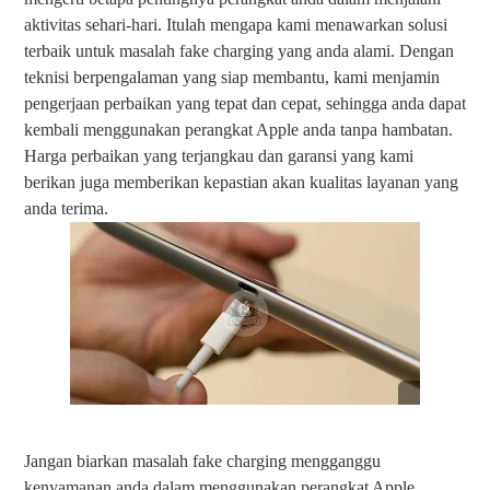
g
aktivitas sehari-hari. Itulah mengapa kami menawarkan solusi
i
terbaik untuk masalah fake charging yang anda alami. Dengan
n
teknisi berpengalaman yang siap membantu, kami menjamin
g
p
pengerjaan perbaikan yang tepat dan cepat, sehingga anda dapat
a
kembali menggunakan perangkat Apple anda tanpa hambatan.
d
Harga perbaikan yang terjangkau dan garansi yang kami
a
B
berikan juga memberikan kepastian akan kualitas layanan yang
a
anda terima.
t
e
r
a
i
i
P
a
d
Jangan biarkan masalah fake charging mengganggu
kenyamanan anda dalam menggunakan perangkat Apple