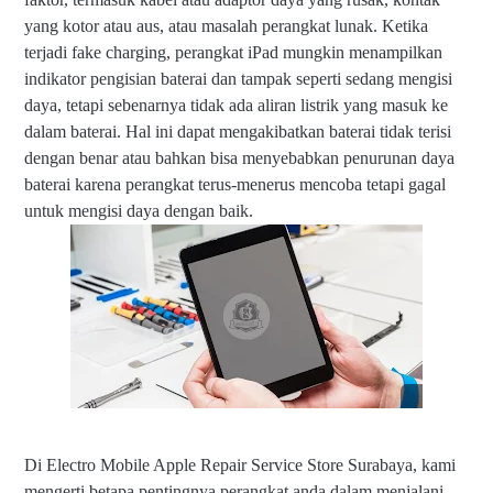
g
yang kotor atau aus, atau masalah perangkat lunak. Ketika
i
terjadi fake charging, perangkat iPad mungkin menampilkan
n
indikator pengisian baterai dan tampak seperti sedang mengisi
g
p
daya, tetapi sebenarnya tidak ada aliran listrik yang masuk ke
a
dalam baterai. Hal ini dapat mengakibatkan baterai tidak terisi
d
dengan benar atau bahkan bisa menyebabkan penurunan daya
a
B
baterai karena perangkat terus-menerus mencoba tetapi gagal
a
untuk mengisi daya dengan baik.
t
e
r
a
i
i
P
F
a
a
d
k
e
C
h
Di Electro Mobile Apple Repair Service Store Surabaya, kami
a
mengerti betapa pentingnya perangkat anda dalam menjalani
r