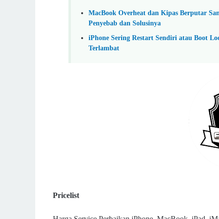
MacBook Overheat dan Kipas Berputar Sa
Penyebab dan Solusinya
iPhone Sering Restart Sendiri atau Boot 
Terlambat
Pricelist
Harga Service Perbaikan iPhone, MacBook, iPad, iMa