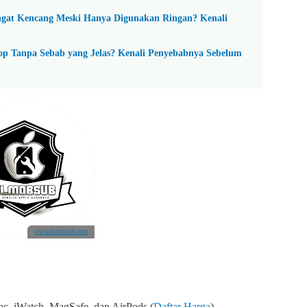
ngat Kencang Meski Hanya Digunakan Ringan? Kenali
Loop Tanpa Sebab yang Jelas? Kenali Penyebabnya Sebelum
www.elmobsub.com
c, iWatch, MagSafe, dan AirPods (
Daftar Harga
)