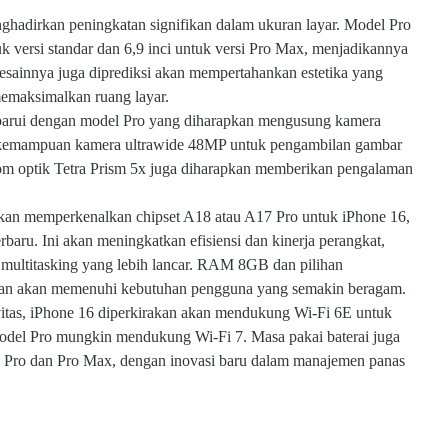
ghadirkan peningkatan signifikan dalam ukuran layar. Model Pro
tuk versi standar dan 6,9 inci untuk versi Pro Max, menjadikannya
esainnya juga diprediksi akan mempertahankan estetika yang
 memaksimalkan ruang layar.
barui dengan model Pro yang diharapkan mengusung kamera
a kemampuan kamera ultrawide 48MP untuk pengambilan gambar
oom optik Tetra Prism 5x juga diharapkan memberikan pengalaman
kan memperkenalkan chipset A18 atau A17 Pro untuk iPhone 16,
baru. Ini akan meningkatkan efisiensi dan kinerja perangkat,
multitasking yang lebih lancar. RAM 8GB dan pilihan
pkan akan memenuhi kebutuhan pengguna yang semakin beragam.
ivitas, iPhone 16 diperkirakan akan mendukung Wi-Fi 6E untuk
 model Pro mungkin mendukung Wi-Fi 7. Masa pakai baterai juga
 Pro dan Pro Max, dengan inovasi baru dalam manajemen panas