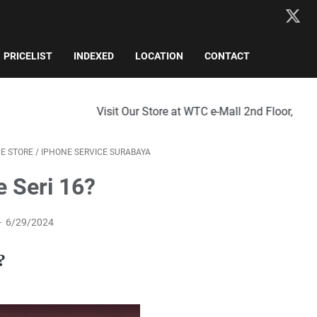
PRICELIST
INDEXED
LOCATION
CONTACT
Visit Our Store at WTC e-Mall 2nd Floor, No. 816, Surabaya Ci
CE STORE
/
IPHONE SERVICE SURABAYA
e Seri 16?
6/29/2024
?