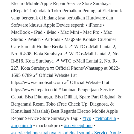
Electro Mobile Apple Repair Service Store Surabaya
(iRepair Tim) adalah Toko Perbaikan Perangkat Elektronik
yang bergerak di bidang jasa perbaikan Hardware dan
Software khusus Apple Device seperti: • iPhone •
MacBook • iPad • iMac • ⁠Mac Mini • ⁠Mac Pro • ⁠Mac
Studio • iWatch • AirPods • MagSafe Kontak Customer
Care kami di Hotline Berikut: 📍 WTC e-Mall Lantai 2,
No. R-808, Kota Surabaya 📍 WTC e-Mall Lantai 2, No.
R-816, Kota Surabaya 📍 WTC e-Mall Lantai 2, No. R-
227, Kota Surabaya ☎️ Official Phone/Whatsapp at 0822-
1695-6789 🔗 Official Website I at
https://www.elmobsub.com 🔗 Official Website II at
https://www.irepair.co.id *Jaminan Pengerjaan Service
Cepat, Bisa Ditunggu, Bisa Dilihat, Spare Part Original, &
Bergaransi Resmi Toko (Free Check Up, Diagnosa, &
Konsultasi Masalah) Best Regards Electro Mobile Apple
Repair Service Store Surabaya Tag: •
#fyp
• ⁠
#elmobsub
•
#irepairsub
• ⁠macbookpro • ⁠
#serviceiphone
•
#serviceiphonesurabaya
♬ original sound - Service Apple