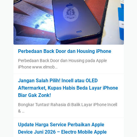
Perbedaan Back Door dan Housing iPhone
Perbedaan Back Door dan Housing pada Apple
iPhone www.elmob…
Jangan Salah Pilih! Incell atau OLED
Aftermarket, Kupas Habis Beda Layar iPhone
Biar Gak Zonk!
Bongkar Tuntas! Rahasia di Balik Layar iPhone Incell
& …
Update Harga Service Perbaikan Apple
Device Juni 2026 – Electro Mobile Apple