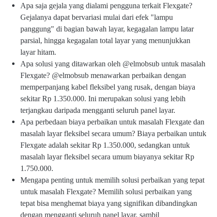
Apa saja gejala yang dialami pengguna terkait Flexgate?
Gejalanya dapat bervariasi mulai dari efek "lampu
panggung" di bagian bawah layar, kegagalan lampu latar
parsial, hingga kegagalan total layar yang menunjukkan
layar hitam.
Apa solusi yang ditawarkan oleh @elmobsub untuk masalah
Flexgate? @elmobsub menawarkan perbaikan dengan
memperpanjang kabel fleksibel yang rusak, dengan biaya
sekitar Rp 1.350.000. Ini merupakan solusi yang lebih
terjangkau daripada mengganti seluruh panel layar.
Apa perbedaan biaya perbaikan untuk masalah Flexgate dan
Fl
masalah layar fleksibel secara umum? Biaya perbaikan untuk
e
Flexgate adalah sekitar Rp 1.350.000, sedangkan untuk
xi
bl
masalah layar fleksibel secara umum biayanya sekitar Rp
e
1.750.000.
G
Mengapa penting untuk memilih solusi perbaikan yang tepat
at
e
untuk masalah Flexgate? Memilih solusi perbaikan yang
Is
tepat bisa menghemat biaya yang signifikan dibandingkan
s
dengan mengganti seluruh panel layar, sambil
u