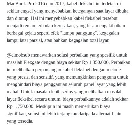
MacBook Pro 2016 dan 2017, kabel fleksibel ini terletak di
sekitar engsel yang menyebabkan ketegangan saat layar dibuka
dan ditutup. Hal ini menyebabkan kabel fleksibel tersebut
menjadi rentan terhadap kerusakan, yang bisa mengakibatkan
berbagai gejala seperti efek "lampu panggung", kegagalan
lampu latar parsial, atau bahkan kegagalan total layar.
@elmobsub menawarkan solusi perbaikan yang spesifik untuk
masalah Flexgate dengan biaya sekitar Rp 1.350.000. Perbaikan
Fl
e
ini melibatkan perpanjangan kabel fleksibel dengan metode
xi
yang presisi dan sensitif, yang memungkinkan pengguna untuk
bl
menghindari biaya penggantian seluruh panel layar yang lebih
e
G
mahal. Untuk masalah lebih serius yang melibatkan masalah
at
layar fleksibel secara umum, biaya perbaikannya adalah sekitar
e
Rp 1.750.000. Meskipun ini masih memerlukan biaya
Is
s
signifikan, solusi ini lebih terjangkau daripada alternatif lain
u
yang tersedia.
e
di
L