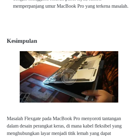
e
memperpanjang umur MacBook Pro yang terkena masalah.
di
L
a
y
ar
L
Kesimpulan
C
D
M
ac
B
o
o
k
Pr
o
Masalah Flexgate pada MacBook Pro menyoroti tantangan
dalam desain perangkat keras, di mana kabel fleksibel yang
menghubungkan layar menjadi titik lemah yang dapat