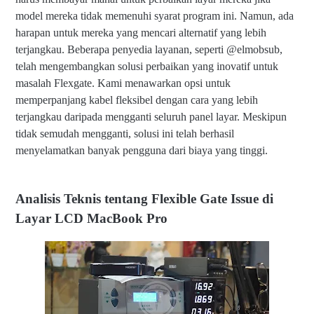
e
model mereka tidak memenuhi syarat program ini. Namun, ada
xi
harapan untuk mereka yang mencari alternatif yang lebih
bl
terjangkau. Beberapa penyedia layanan, seperti @elmobsub,
e
G
telah mengembangkan solusi perbaikan yang inovatif untuk
at
masalah Flexgate. Kami menawarkan opsi untuk
e
memperpanjang kabel fleksibel dengan cara yang lebih
Is
s
terjangkau daripada mengganti seluruh panel layar. Meskipun
u
tidak semudah mengganti, solusi ini telah berhasil
e
menyelamatkan banyak pengguna dari biaya yang tinggi.
di
L
a
y
Analisis Teknis tentang Flexible Gate Issue di
ar
L
Layar LCD MacBook Pro
C
D
M
ac
B
o
o
k