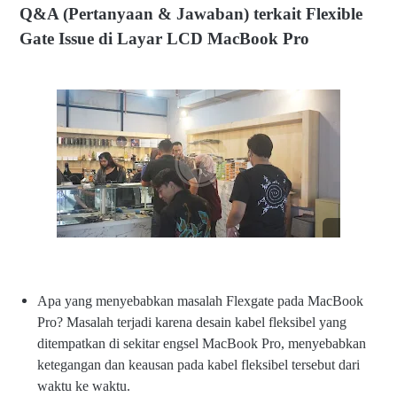
a
Q&A (Pertanyaan & Jawaban) terkait Flexible
y
Gate Issue di Layar LCD MacBook Pro
ar
L
C
D
M
ac
B
o
o
k
Pr
o
Apa yang menyebabkan masalah Flexgate pada MacBook
Pro? Masalah terjadi karena desain kabel fleksibel yang
ditempatkan di sekitar engsel MacBook Pro, menyebabkan
ketegangan dan keausan pada kabel fleksibel tersebut dari
waktu ke waktu.