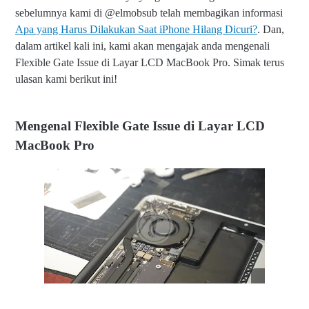
at
sebelumnya kami di @elmobsub telah membagikan informasi
e
Apa yang Harus Dilakukan Saat iPhone Hilang Dicuri?
. Dan,
Is
s
dalam artikel kali ini, kami akan mengajak anda mengenali
u
Flexible Gate Issue di Layar LCD MacBook Pro. Simak terus
e
ulasan kami berikut ini!
di
L
a
y
Mengenal Flexible Gate Issue di Layar LCD
ar
L
MacBook Pro
C
D
M
ac
B
o
o
k
Pr
o