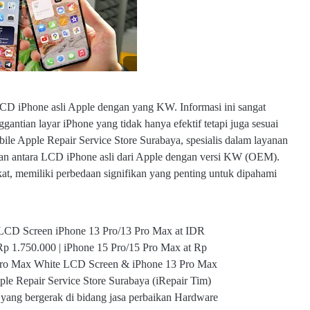
l
da
n
K
W
D iPhone asli Apple dengan yang KW. Informasi ini sangat
gantian layar iPhone yang tidak hanya efektif tetapi juga sesuai
ile Apple Repair Service Store Surabaya, spesialis dalam layanan
aan antara LCD iPhone asli dari Apple dengan versi KW (OEM).
, memiliki perbedaan signifikan yang penting untuk dipahami
LCD Screen iPhone 13 Pro/13 Pro Max at IDR
Rp 1.750.000 | iPhone 15 Pro/15 Pro Max at Rp
 Pro Max White LCD Screen & iPhone 13 Pro Max
le Repair Service Store Surabaya (iRepair Tim)
 yang bergerak di bidang jasa perbaikan Hardware