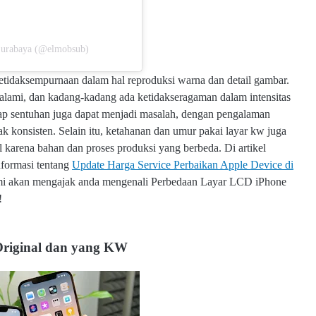
 Surabaya (@elmobsub)
Pe
ketidaksempurnaan dalam hal reproduksi warna dan detail gambar.
rb
ak alami, dan kadang-kadang ada ketidakseragaman dalam intensitas
ed
adap sentuhan juga dapat menjadi masalah, dengan pengalaman
aa
n
k konsisten. Selain itu, ketahanan dan umur pakai layar kw juga
L
l karena bahan dan proses produksi yang berbeda. Di artikel
ay
formasi tentang
Update Harga Service Perbaikan Apple Device di
ar
L
 kami akan mengajak anda mengenali Perbedaan Layar LCD iPhone
C
!
D
iP
h
o
riginal dan yang KW
ne
O
ri
gi
na