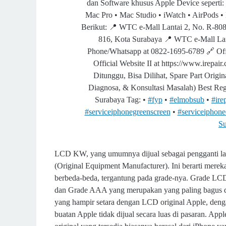
dan Software khusus Apple Device seperti:
⁠Mac Pro • ⁠Mac Studio • iWatch • AirPods
Berikut: 📍 WTC e-Mall Lantai 2, No. R-80
816, Kota Surabaya 📍 WTC e-Mall Lant
Phone/Whatsapp at 0822-1695-6789 🔗 Offi
Official Website II at https://www.irepai
Ditunggu, Bisa Dilihat, Spare Part Orig
Diagnosa, & Konsultasi Masalah) Best Reg
Surabaya Tag: •
#fyp
• ⁠
#elmobsub
• ⁠
#ire
#serviceiphonegreenscreen
• ⁠
#serviceiphone
Su
LCD KW, yang umumnya dijual sebagai pengganti la
(Original Equipment Manufacturer). Ini berarti mereka
berbeda-beda, tergantung pada grade-nya. Grade LC
dan Grade AAA yang merupakan yang paling bagus di
yang hampir setara dengan LCD original Apple, dengan
buatan Apple tidak dijual secara luas di pasaran. App