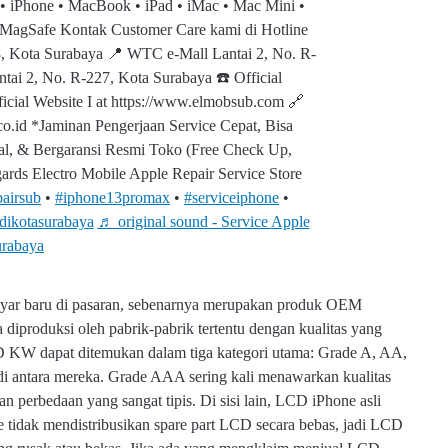
 • iPhone • MacBook • iPad • iMac • ⁠Mac Mini •
 • MagSafe Kontak Customer Care kami di Hotline
8, Kota Surabaya 📍 WTC e-Mall Lantai 2, No. R-
ai 2, No. R-227, Kota Surabaya ☎️ Official
cial Website I at https://www.elmobsub.com 🔗
r.co.id *Jaminan Pengerjaan Service Cepat, Bisa
inal, & Bergaransi Resmi Toko (Free Check Up,
ards Electro Mobile Apple Repair Service Store
pairsub
• ⁠
#iphone13promax
• ⁠
#serviceiphone
•
dikotasurabaya
♬ original sound - Service Apple
rabaya
yar baru di pasaran, sebenarnya merupakan produk OEM
 diproduksi oleh pabrik-pabrik tertentu dengan kualitas yang
D KW dapat ditemukan dalam tiga kategori utama: Grade A, AA,
 antara mereka. Grade AAA sering kali menawarkan kualitas
 perbedaan yang sangat tipis. Di sisi lain, LCD iPhone asli
le tidak mendistribusikan spare part LCD secara bebas, jadi LCD