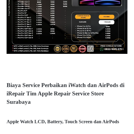
el
n
m
A
o
ir
b
P
s
o
u
d
b
s
d
a
n
A
p
pl
e
W
Biaya Service Perbaikan iWatch dan AirPods di
at
c
iRepair Tim Apple Repair Service Store
h
Surabaya
L
C
D
,
Apple Watch LCD, Battery, Touch Screen dan AirPods
B
at
te