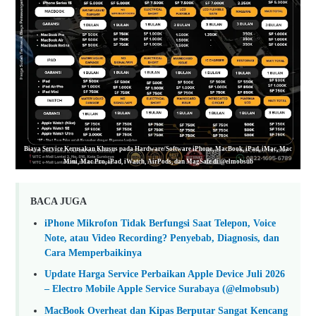
Biaya Service Kerusakan Khusus pada Hardware/Software iPhone, MacBook, iPad, iMac, Mac
Mini, Mac Pro, iPad, iWatch, AirPods, dan MagSafe di @elmobsub
BACA JUGA
iPhone Mikrofon Tidak Berfungsi Saat Telepon, Voice
Note, atau Video Recording? Penyebab, Diagnosis, dan
Cara Memperbaikinya
Update Harga Service Perbaikan Apple Device Juli 2026
– Electro Mobile Apple Service Surabaya (@elmobsub)
MacBook Overheat dan Kipas Berputar Sangat Kencang