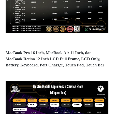
B
o
o
b
o
s
k
u
A
b
ir
11
I
n
c
h
MacBook Pro 16 Inch, MacBook Air 11 Inch, dan
d
a
MacBook Retina 12 Inch LCD Full Frame, LCD Only,
n
Battery, Keyboard, Port Charger, Touch Pad, Touch Bar
M
ac
B
B
o
ia
o
y
k
a
R
S
et
er
in
vi
a
ce
1
P