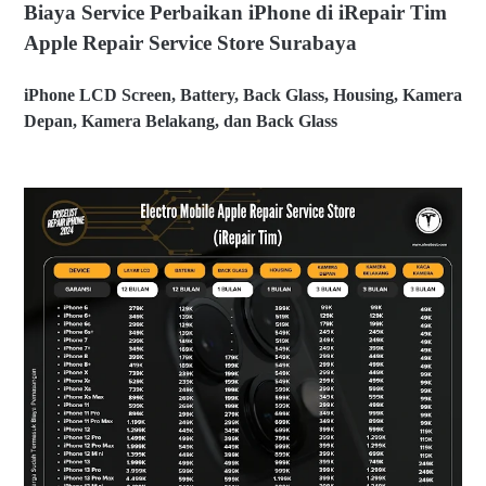
*Gunakan Menu Navigasi Daftar Isi Berikut Untuk
Biaya Service Perbaikan iPhone di iRepair Tim
Memudahkan Pencarian
Apple Repair Service Store Surabaya
Biaya Service Perbaikan iPhone di iRepair Tim Apple
Repair Service Store Surabaya
iPhone LCD Screen, Battery, Back Glass, Housing, Kamera
Biaya Service Perbaikan iPhone di @elmobsub I
Depan, Kamera Belakang, dan Back Glass
Biaya Service Perbaikan iPhone di @elmobsub I
Biaya Service Perbaikan MacBook di iRepair Tim Apple
Repair Service Store Surabaya
Biaya Service Perbaikan MacBook Pro 13 Inch di
@elmobsub
Biaya Service Perbaikan MacBook Pro 14 Inch dan 15
Inch di @elmobsub
Biaya Service Perbaikan MacBook Pro 16 Inch, MacBook
Air 11 Inch dan MacBook Retina 12 Inch di @elmobsub
Biaya Service Perbaikan MacBook Air 13 Inch, MacBook
Air 15 Inch di @elmobsub
Biaya Service Perbaikan iPad di iRepair Tim Apple
Repair Service Store Surabaya