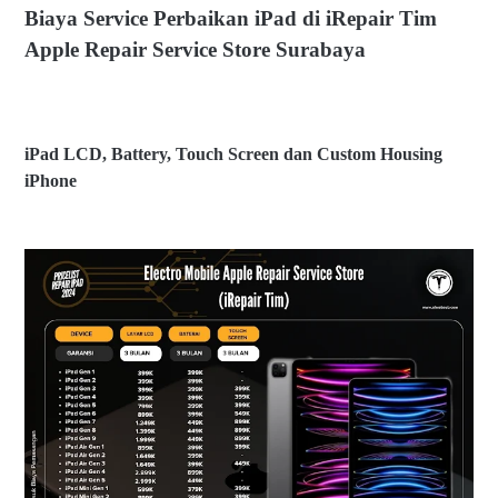
i,
Biaya Service Perbaikan iPad di iRepair Tim
iP
a
Apple Repair Service Store Surabaya
d,
d
a
n
C
iPad LCD, Battery, Touch Screen dan Custom Housing
u
iPhone
st
o
m
B
H
ia
o
y
u
a
si
S
n
er
g
vi
iP
ce
h
P
o
er
n
b
e
ai
di
k
@
a