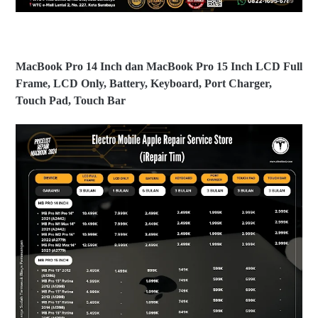
vi
B
ce
o
P
o
er
k
b
P
MacBook Pro 14 Inch dan MacBook Pro 15 Inch LCD Full
ai
ro
k
Frame, LCD Only, Battery, Keyboard, Port Charger,
1
a
4
Touch Pad, Touch Bar
n
I
M
n
ac
c
B
h
o
d
o
a
k
n
P
1
ro
5
1
I
6
n
I
c
n
h
c
di
h,
@
M
el
ac
m