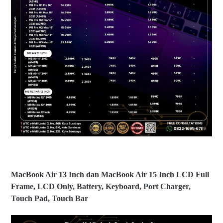
2
er
I
b
n
ai
c
k
h
a
di
n
@
M
el
ac
m
B
o
o
b
o
s
k
u
A
b
ir
1
3
I
n
c
B
MacBook Air 13 Inch dan MacBook Air 15 Inch LCD Full
h,
ia
Frame, LCD Only, Battery, Keyboard, Port Charger,
M
y
ac
a
Touch Pad, Touch Bar
B
S
o
er
o
vi