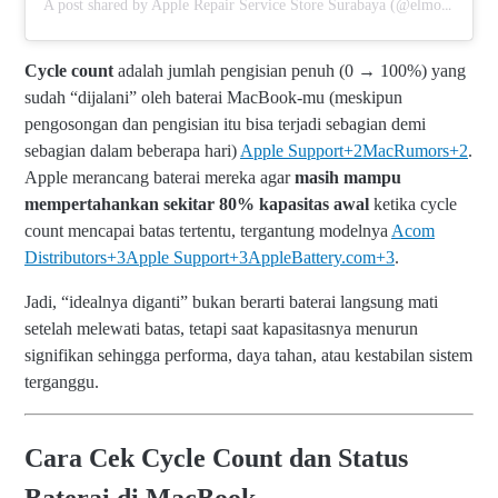
A post shared by Apple Repair Service Store Surabaya (@elmobsub)
Cycle count
adalah jumlah pengisian penuh (0 → 100%) yang
sudah “dijalani” oleh baterai MacBook-mu (meskipun
pengosongan dan pengisian itu bisa terjadi sebagian demi
sebagian dalam beberapa hari)
Apple Support
+2
MacRumors
+2
.
Apple merancang baterai mereka agar
masih mampu
mempertahankan sekitar 80% kapasitas awal
ketika cycle
count mencapai batas tertentu, tergantung modelnya
Acom
Distributors
+3
Apple Support
+3
AppleBattery.com
+3
.
Jadi, “idealnya diganti” bukan berarti baterai langsung mati
setelah melewati batas, tetapi saat kapasitasnya menurun
signifikan sehingga performa, daya tahan, atau kestabilan sistem
terganggu.
Cara Cek Cycle Count dan Status