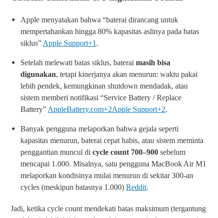
Apple menyatakan bahwa “baterai dirancang untuk
mempertahankan hingga 80% kapasitas aslinya pada batas
siklus”
Apple Support
+1
.
Setelah melewati batas siklus, baterai
masih bisa
digunakan
, tetapi kinerjanya akan menurun: waktu pakai
lebih pendek, kemungkinan shutdown mendadak, atau
sistem memberi notifikasi “Service Battery / Replace
Battery”
AppleBattery.com
+2
Apple Support
+2
.
Banyak pengguna melaporkan bahwa gejala seperti
kapasitas menurun, baterai cepat habis, atau sistem meminta
penggantian muncul di
cycle count 700–900
sebelum
mencapai 1.000. Misalnya, satu pengguna MacBook Air M1
melaporkan kondisinya mulai menurun di sekitar 300-an
cycles (meskipun batasnya 1.000)
Reddit
.
Jadi, ketika cycle count mendekati batas maksimum (tergantung