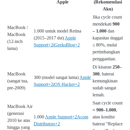
Apple
(Rekomendasi
Aku)
Jika cycle count
mendekati
900
MacBook /
1.000 untuk model Retina
– 1.000
dan
MacBook
(2015–2017 dst)
Apple
kapasitas tinggal
(12‑inch
Support
+2
iGeeksBlog
+2
≤ 80%, mulai
lama)
pertimbangkan
penggantian.
Di kisaran
250–
MacBook
300
, baterai
300 (model sangat lama)
Apple
(sangat tua,
kemungkinan
Support
+2
iOS Hacker
+2
pre‑2009)
sudah sangat
lemah.
Saat cycle count
MacBook Air
≈
900–1.000
,
(generasi
1.000
Apple Support
+2
Acom
atau kondisi
2010 ke atas
Distributors
+2
baterai “Replace
hingga yang