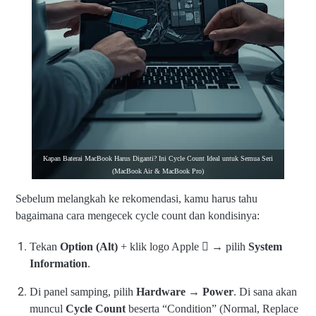
Kapan Baterai MacBook Harus Diganti? Ini Cycle Count Ideal untuk Semua Seri
(MacBook Air & MacBook Pro)
Sebelum melangkah ke rekomendasi, kamu harus tahu
bagaimana cara mengecek cycle count dan kondisinya:
Tekan
Option (Alt)
+ klik logo Apple  → pilih
System
Information
.
Di panel samping, pilih
Hardware → Power
. Di sana akan
muncul
Cycle Count
beserta “Condition” (Normal, Replace