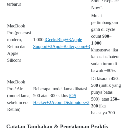
Soon / Replace
terbaru)
Now”.
Mulai
pertimbangkan
MacBook
ganti di cycle
Pro (generasi
count
900–
modern,
1.000
iGeeksBlog
+3
Apple
1.000
,
Retina dan
Support
+3
AppleBattery.com
+3
khususnya jika
Apple
kapasitas baterai
Silicon)
sudah turun di
bawah ~80%.
Di kisaran
450–
MacBook
500
(untuk yang
Pro / Air
Beberapa model lama dibatasi
punya batas
(model lama,
500 atau 300 siklus
iOS
500), atau
250–
sebelum era
Hacker
+2
Acom Distributors
+2
300
jika
Retina)
batasnya 300.
Catatan Tambahan & Pengalaman Praktis