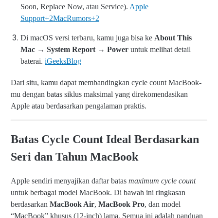
Soon, Replace Now, atau Service).
Apple
Support
+2
MacRumors
+2
Di macOS versi terbaru, kamu juga bisa ke
About This
Mac → System Report → Power
untuk melihat detail
baterai.
iGeeksBlog
Dari situ, kamu dapat membandingkan cycle count MacBook-
mu dengan batas siklus maksimal yang direkomendasikan
Apple atau berdasarkan pengalaman praktis.
Batas Cycle Count Ideal Berdasarkan
Seri dan Tahun MacBook
Apple sendiri menyajikan daftar batas
maximum cycle count
untuk berbagai model MacBook. Di bawah ini ringkasan
berdasarkan
MacBook Air
,
MacBook Pro
, dan model
“MacBook” khusus (12‑inch) lama. Semua ini adalah panduan