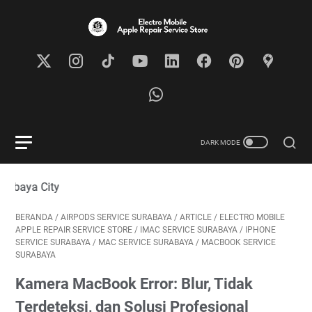
Visit O
BERANDA
/
AIRPODS SERVICE SURABAYA
/
ARTICLE
/
ELECTRO MOBILE
APPLE REPAIR SERVICE STORE
/
IMAC SERVICE SURABAYA
/
IPHONE
SERVICE SURABAYA
/
MAC SERVICE SURABAYA
/
MACBOOK SERVICE
SURABAYA
Kamera MacBook Error: Blur, Tidak
Terdeteksi, dan Solusi Profesional