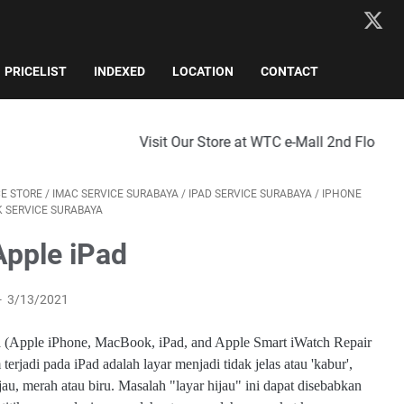
PRICELIST
INDEXED
LOCATION
CONTACT
Visit Our Store at WTC e-Mall 2nd Floor, No. 816, Surabaya 
CE STORE
/
IMAC SERVICE SURABAYA
/
IPAD SERVICE SURABAYA
/
IPHONE
 SERVICE SURABAYA
Apple iPad
3/13/2021
a (Apple iPhone, MacBook, iPad, and Apple Smart iWatch Repair
erjadi pada iPad adalah layar menjadi tidak jelas atau 'kabur',
jau, merah atau biru. Masalah "layar hijau" ini dapat disebabkan