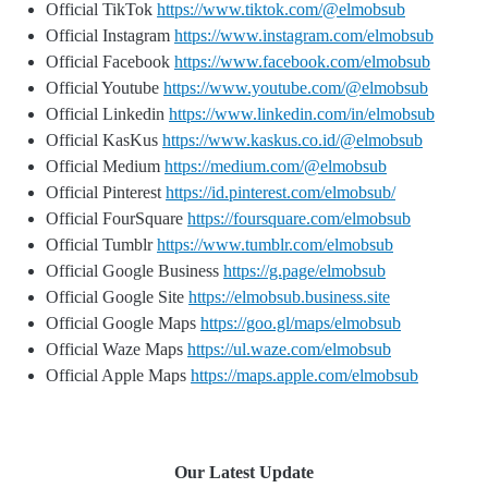
Official TikTok
https://www.tiktok.com/@elmobsub
Official Instagram
https://www.instagram.com/elmobsub
Official Facebook
https://www.facebook.com/elmobsub
Official Youtube
https://www.youtube.com/@elmobsub
Official Linkedin
https://www.linkedin.com/in/elmobsub
Official KasKus
https://www.kaskus.co.id/@elmobsub
Official Medium
https://medium.com/@elmobsub
Official Pinterest
https://id.pinterest.com/elmobsub/
Official FourSquare
https://foursquare.com/elmobsub
Official Tumblr
https://www.tumblr.com/elmobsub
Official Google Business
https://g.page/elmobsub
Official Google Site
https://elmobsub.business.site
Official Google Maps
https://goo.gl/maps/elmobsub
Official Waze Maps
https://ul.waze.com/elmobsub
Official Apple Maps
https://maps.apple.com/elmobsub
Our Latest Update