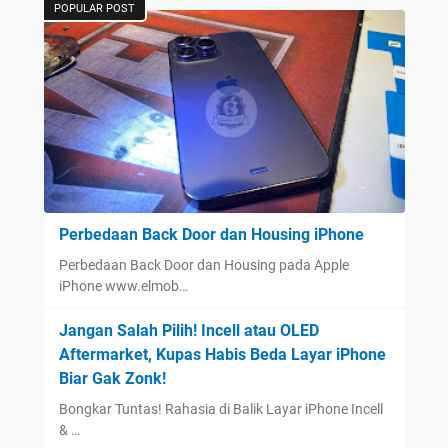
POPULAR POST
Perbedaan Back Door dan Housing iPhone
Perbedaan Back Door dan Housing pada Apple
iPhone www.elmob…
Jangan Salah Pilih! Incell atau OLED
Aftermarket, Kupas Habis Beda Layar iPhone
Biar Gak Zonk!
Bongkar Tuntas! Rahasia di Balik Layar iPhone Incell
& …