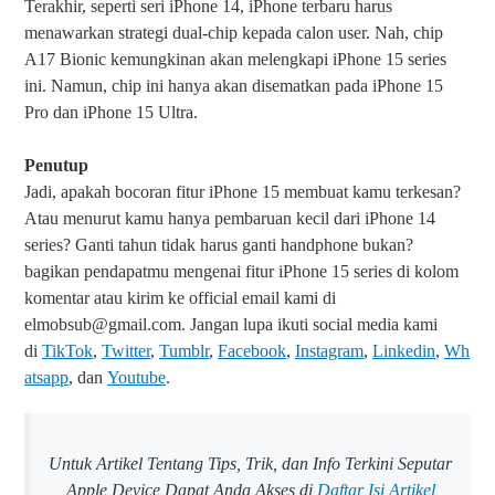
Terakhir, seperti seri iPhone 14, iPhone terbaru harus
menawarkan strategi dual-chip kepada calon user. Nah, chip
A17 Bionic kemungkinan akan melengkapi iPhone 15 series
ini. Namun, chip ini hanya akan disematkan pada iPhone 15
Pro dan iPhone 15 Ultra.
Penutup
Jadi, apakah bocoran fitur iPhone 15 membuat kamu terkesan?
Atau menurut kamu hanya pembaruan kecil dari iPhone 14
series? Ganti tahun tidak harus ganti handphone bukan?
bagikan pendapatmu mengenai fitur iPhone 15 series di kolom
komentar atau kirim ke official
email kami di
elmobsub@gmail.com. Jangan lupa ikuti social media kami
di
TikTok
,
Twitter
,
Tumblr
,
Facebook
,
Instagram
,
Linkedin
,
Wh
atsapp
, dan
Youtube
.
Untuk Artikel Tentang Tips, Trik, dan Info Terkini Seputar
Apple Device Dapat Anda Akses di
Daftar Isi Artikel