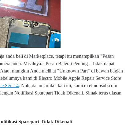
s
u
b.
c
o
m
ja anda beli di Marketplace, tetapi itu menampilkan "Pesan
kamera anda. Misalnya: "Pesan Baterai Penting - Tidak dapat
li."Atau, mungkin Anda melihat "Unknown Part" di bawah bagian
l sebelumnya kami di Electro Mobile Apple Repair Service Store
ne Seri 14
. Nah, dalam artikel kali ini, kami di elmobsub.com
ngan Notifikasi Sparepart Tidak Dikenali. Simak terus ulasan
w
w
w
.e
tifikasi Sparepart Tidak Dikenali
l
m
o