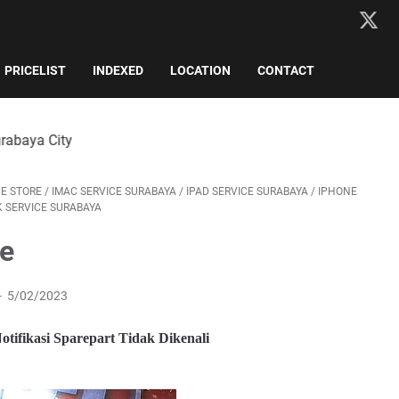
PRICELIST
INDEXED
LOCATION
CONTACT
CE STORE
/
IMAC SERVICE SURABAYA
/
IPAD SERVICE SURABAYA
/
IPHONE
 SERVICE SURABAYA
e
w
5/02/2023
w
w
.e
tifikasi Sparepart Tidak Dikenali
l
m
o
b