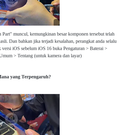
o
m
n Part" muncul, kemungkinan besar komponen tersebut telah
sli. Dan bahkan jika terjadi kesalahan, perangkat anda selalu
k versi iOS sebelum iOS 16 buka Pengaturan > Baterai >
> Umum > Tentang (untuk kamera dan layar)
w
w
w
.e
Mana yang Terpengaruh?
l
m
o
b
s
u
b.
c
o
m