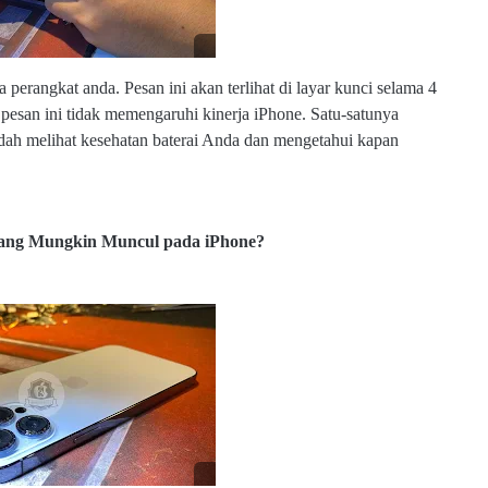
m
 perangkat anda. Pesan ini akan terlihat di layar kunci selama 4
n pesan ini tidak memengaruhi kinerja iPhone. Satu-satunya
ah melihat kesehatan baterai Anda dan mengetahui kapan
w
w
w
.e
Yang Mungkin Muncul pada iPhone?
l
m
o
b
s
u
b.
c
o
m