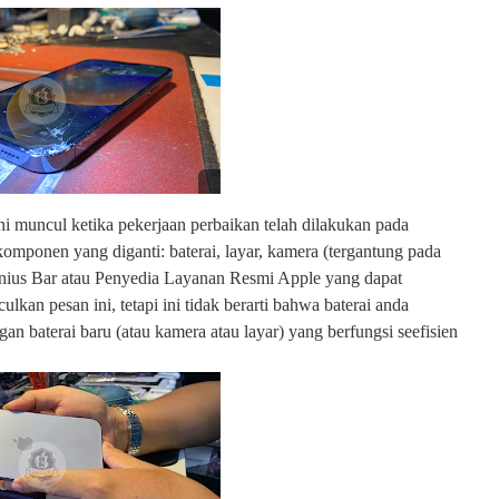
b
s
u
b.
c
o
m
ini muncul ketika pekerjaan perbaikan telah dilakukan pada
w
omponen yang diganti: baterai, layar, kamera (tergantung pada
w
enius Bar atau Penyedia Layanan Resmi Apple yang dapat
w
an pesan ini, tetapi ini tidak berarti bahwa baterai anda
.e
l
gan baterai baru (atau kamera atau layar) yang berfungsi seefisien
m
o
b
s
u
b.
c
o