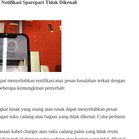
.e
Notifikasi Sparepart Tidak Dikenali
l
m
o
b
s
u
b.
c
o
m
t menyebabkan notifikasi atau pesan kesalahan terkait dengan
t beberapa kemungkinan penyebab:
ngkat lunak yang usang atau rusak dapat menyebabkan pesan
dengan suku cadang atau bagian yang tidak dikenal. Coba perbarui
naan kabel charger atau suku cadang palsu yang tidak resmi
ahan terkait dengan suku cadang atau bagian yang tidak dikenal.