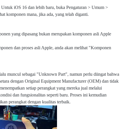
. Untuk iOS 16 dan lebih baru, buka Pengaturan > Umum >
hat komponen mana, jika ada, yang telah diganti.
ponen yang dipasang bukan merupakan komponen asli Apple
ponen dan proses asli Apple, anda akan melihat "Komponen
w
elalu muncul sebagai "Unknown Part", namun perlu diingat bahwa
w
 setara dengan Original Equipment Manufacturer (OEM) dan tidak
w
 menempatkan setiap perangkat yang mereka jual melalui
.e
l
ndisi dan fungsionalitas seperti baru. Proses ini kemudian
m
ikan perangkat dengan kualitas terbaik.
o
b
s
u
b.
c