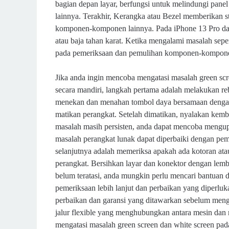
bagian depan layar, berfungsi untuk melindungi pane
lainnya. Terakhir, Kerangka atau Bezel memberikan st
komponen-komponen lainnya. Pada iPhone 13 Pro dan 
atau baja tahan karat. Ketika mengalami masalah sepe
pada pemeriksaan dan pemulihan komponen-komponen u
Jika anda ingin mencoba mengatasi masalah green sc
secara mandiri, langkah pertama adalah melakukan reb
menekan dan menahan tombol daya bersamaan dengan 
matikan perangkat. Setelah dimatikan, nyalakan kembal
masalah masih persisten, anda dapat mencoba mengupd
masalah perangkat lunak dapat diperbaiki dengan pe
selanjutnya adalah memeriksa apakah ada kotoran atau
perangkat. Bersihkan layar dan konektor dengan lemb
belum teratasi, anda mungkin perlu mencari bantuan da
pemeriksaan lebih lanjut dan perbaikan yang diperl
perbaikan dan garansi yang ditawarkan sebelum men
jalur flexible yang menghubungkan antara mesin dan 
mengatasi masalah green screen dan white screen pa