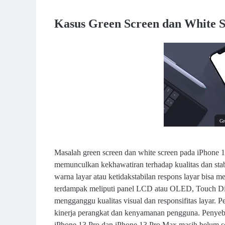
Kasus Green Screen dan White Screen di iPhone Seri
Kasus Green Screen dan White Sc
Komponen Layar
Tanda Kerusakan
Solusi Perbaikan
Komponen Terdampak
Penutup
Gr
Masalah green screen dan white screen pada iPhone 
memunculkan kekhawatiran terhadap kualitas dan stabi
warna layar atau ketidakstabilan respons layar bisa
terdampak meliputi panel LCD atau OLED, Touch Digit
mengganggu kualitas visual dan responsifitas layar. 
kinerja perangkat dan kenyamanan pengguna. Penyeba
iPhone 13 Pro dan iPhone 13 Pro Max masih belum s