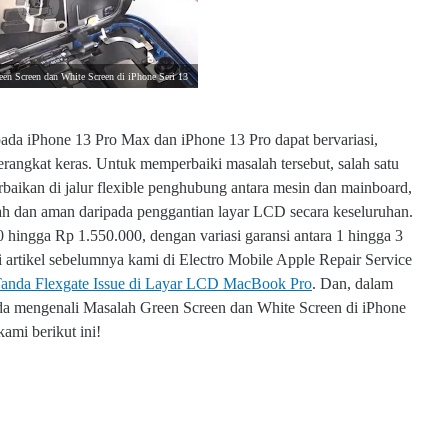
een Screen dan White Screen di iPhone Seri 13
ada iPhone 13 Pro Max dan iPhone 13 Pro dapat bervariasi,
erangkat keras. Untuk memperbaiki masalah tersebut, salah satu
baikan di jalur flexible penghubung antara mesin dan mainboard,
urah dan aman daripada penggantian layar LCD secara keseluruhan.
0 hingga Rp 1.550.000, dengan variasi garansi antara 1 hingga 3
Di artikel sebelumnya kami di Electro Mobile Apple Repair Service
anda Flexgate Issue di Layar LCD MacBook Pro
. Dan, dalam
a mengenali Masalah Green Screen dan White Screen di iPhone
ami berikut ini!
Screen dan White Screen di iPhone Seri 13