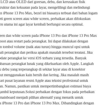
l LCD atau OLED dari goresan, debu, dan kerusakan fisik
ruktur dan kekuatan pada layar, mengelilingi dan melindungi
iPhone 13 Pro Max, bezel ini biasanya terbuat dari bahan logam
rti green screen atau white screen, perbaikan akan difokuskan
tama ini agar layar kembali berfungsi secara optimal.
reen dan white screen pada iPhone 13 Pro dan iPhone 13 Pro Max
oot atau restart pada perangkat. Ini dapat dilakukan dengan
tombol volume (naik atau turun) hingga muncul opsi untuk
i perangkat dan periksa apakah masalah tersebut teratasi. Jika
ate perangkat ke versi iOS terbaru yang tersedia. Banyak
mbaruan perangkat lunak yang dikeluarkan oleh Apple. Langkah
 debu yang terperangkap di sekitar layar atau di konektor
ut menggunakan kain bersih dan kering. Jika masalah masih
ri pusat layanan resmi Apple atau teknisi profesional untuk
ukan. Namun, pastikan untuk mempertimbangkan estimasi biaya
gambil keputusan.
Solusi perbaikan dengan fokus pada perbaikan
mainboard menjadi pilihan alternatif yang menarik untuk
da iPhone 13 Pro dan iPhone 13 Pro Max. Dibandingkan dengan