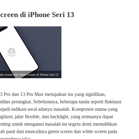
 13
reen di iPhone Seri 13
een Screen dan White Screen di iPhone Seri 13
13 Pro dan 13 Pro Max merupakan isu yang signifikan,
litas perangkat. Sebelumnya, beberapa tanda seperti fluktuasi
 menjadi indikasi awal adanya masalah. Komponen utama yang
izer, jalur flexible, dan backlight, yang semuanya dapat
Penting untuk mengatasi masalah ini segera demi memulihkan
b pasti dari munculnya green screen dan white screen pada
epenuhnya jelas.