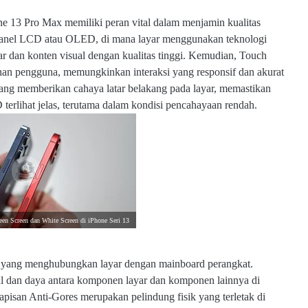
 13 Pro Max memiliki peran vital dalam menjamin kualitas
h Panel LCD atau OLED, di mana layar menggunakan teknologi
an konten visual dengan kualitas tinggi. Kemudian, Touch
tuhan pengguna, memungkinkan interaksi yang responsif dan akurat
ng memberikan cahaya latar belakang pada layar, memastikan
erlihat jelas, terutama dalam kondisi pencahayaan rendah.
een Screen dan White Screen di iPhone Seri 13
bel yang menghubungkan layar dengan mainboard perangkat.
al dan daya antara komponen layar dan komponen lainnya di
apisan Anti-Gores merupakan pelindung fisik yang terletak di