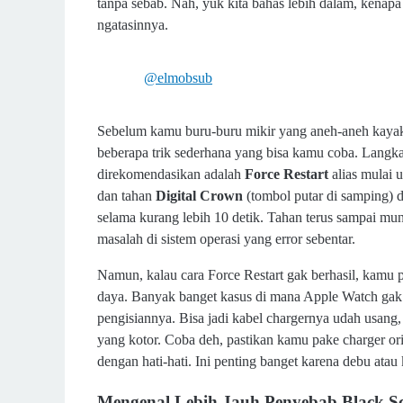
tanpa sebab. Nah, yuk kita bahas lebih dalam, kenapa si
ngatasinnya.
@elmobsub
Sebelum kamu buru-buru mikir yang aneh-aneh kayak "i
beberapa trik sederhana yang bisa kamu coba. Langk
direkomendasikan adalah
Force Restart
alias mulai 
dan tahan
Digital Crown
(tombol putar di samping) 
selama kurang lebih 10 detik. Tahan terus sampai munc
masalah di sistem operasi yang error sebentar.
Namun, kalau cara Force Restart gak berhasil, kamu pe
daya. Banyak banget kasus di mana Apple Watch gak 
pengisiannya. Bisa jadi kabel chargernya udah usang
yang kotor. Coba deh, pastikan kamu pake charger or
dengan hati-hati. Ini penting banget karena debu atau 
Mengenal Lebih Jauh Penyebab Black Sc