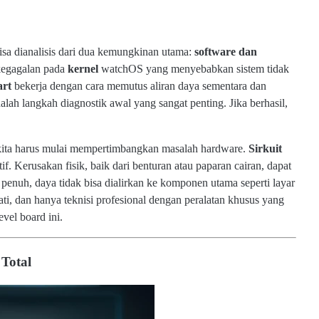
isa dianalisis dari dua kemungkinan utama:
software dan
 kegagalan pada
kernel
watchOS yang menyebabkan sistem tidak
art
bekerja dengan cara memutus aliran daya sementara dan
lah langkah diagnostik awal yang sangat penting. Jika berhasil,
, kita harus mulai mempertimbangkan masalah hardware.
Sirkuit
f. Kerusakan fisik, baik dari benturan atau paparan cairan, dapat
i penuh, daya tidak bisa dialirkan ke komponen utama seperti layar
ati, dan hanya teknisi profesional dengan peralatan khusus yang
C
vel board ini.
o
b
a
Total
K
e
n
al
i