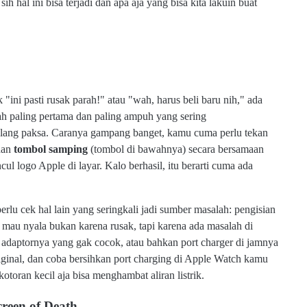
h hal ini bisa terjadi dan apa aja yang bisa kita lakuin buat
ni pasti rusak parah!" atau "wah, harus beli baru nih," ada
ah paling pertama dan paling ampuh yang sering
ulang paksa. Caranya gampang banget, kamu cuma perlu tekan
dan
tombol samping
(tombol di bawahnya) secara bersamaan
ul logo Apple di layar. Kalo berhasil, itu berarti cuma ada
rlu cek hal lain yang seringkali jadi sumber masalah: pengisian
mau nyala bukan karena rusak, tapi karena ada masalah di
, adaptornya yang gak cocok, atau bahkan port charger di jamnya
iginal, dan coba bersihkan port charging di Apple Watch kamu
kotoran kecil aja bisa menghambat aliran listrik.
reen of Death