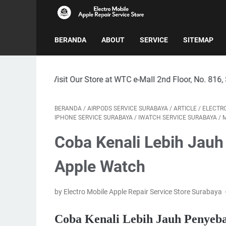
BERANDA
ABOUT
SERVICE
SITEMAP
isit Our Store at WTC e-Mall 2nd Floor, No. 816, Surabaya City
BERANDA
/
AIRPODS SERVICE SURABAYA
/
ARTICLE
/
ELECTRO
IPHONE SERVICE SURABAYA
/
IWATCH SERVICE SURABAYA
/
M
Coba Kenali Lebih Jauh
Apple Watch
by Electro Mobile Apple Repair Service Store Surabaya
Coba Kenali Lebih Jauh Penyeba