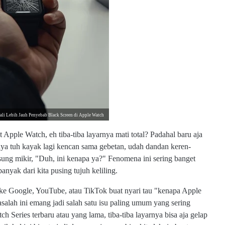
li Lebih Jauh Penyebab Black Screen di Apple Watch
 Apple Watch, eh tiba-tiba layarnya mati total? Padahal baru aja
sanya tuh kayak lagi kencan sama gebetan, udah dandan keren-
gsung mikir, "Duh, ini kenapa ya?" Fenomena ini sering banget
anyak dari kita pusing tujuh keliling.
 ke Google, YouTube, atau TikTok buat nyari tau "kenapa Apple
alah ini emang jadi salah satu isu paling umum yang sering
Series terbaru atau yang lama, tiba-tiba layarnya bisa aja gelap