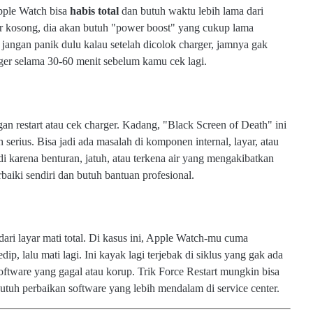
pple Watch bisa
habis total
dan butuh waktu lebih lama dari
nar kosong, dia akan butuh "power boost" yang cukup lama
jangan panik dulu kalau setelah dicolok charger, jamnya gak
ger selama 30-60 menit sebelum kamu cek lagi.
n restart atau cek charger. Kadang, "Black Screen of Death" ini
 serius. Bisa jadi ada masalah di komponen internal, layar, atau
di karena benturan, jatuh, atau terkena air yang mengakibatkan
baiki sendiri dan butuh bantuan profesional.
dari layar mati total. Di kasus ini, Apple Watch-mu cuma
p, lalu mati lagi. Ini kayak lagi terjebak di siklus yang gak ada
oftware yang gagal atau korup. Trik Force Restart mungkin bisa
 butuh perbaikan software yang lebih mendalam di service center.